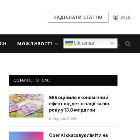
НАДІСЛАТИ СТАТТЮ
ВХІД
Ukrainian
ECH
МОЖЛИВОСТІ
ОСТАННІ ПО ТЕМІ
БЕБ оцінило економічний
ефект від детінізації за пів
року у 13,8 млрд грн
8 Серпня 2026
OpenAI скасовує ліміти на