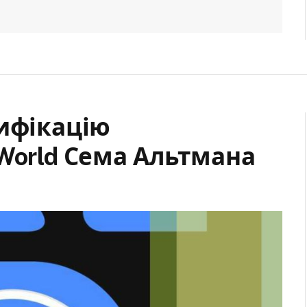
тифікацію
World Сема Альтмана