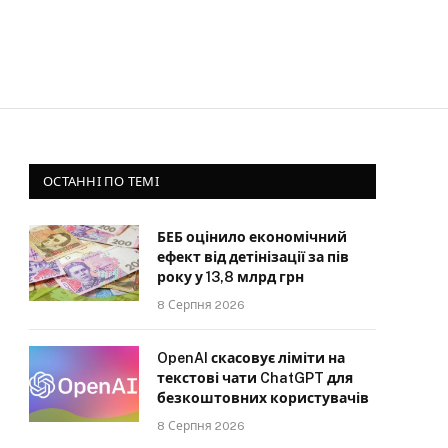
ОСТАННІ ПО ТЕМІ
БЕБ оцінило економічний
ефект від детінізації за пів
року у 13,8 млрд грн
8 Серпня 2026
OpenAI скасовує ліміти на
текстові чати ChatGPT для
безкоштовних користувачів
8 Серпня 2026