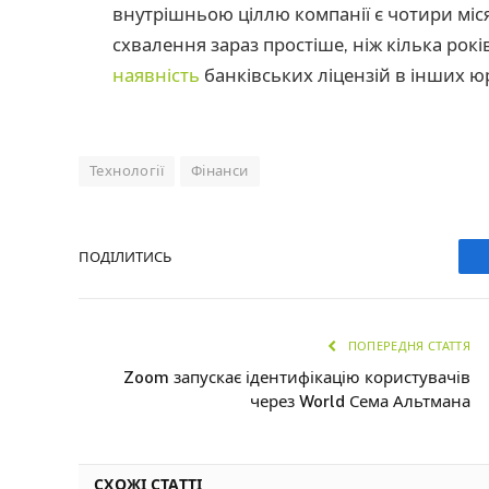
внутрішньою ціллю компанії є чотири міс
схвалення зараз простіше, ніж кілька років
наявність
банківських ліцензій в інших юр
Технології
Фінанси
ПОДІЛИТИСЬ
ПОПЕРЕДНЯ СТАТТЯ
Zoom запускає ідентифікацію користувачів
через World Сема Альтмана
СХОЖІ СТАТТІ