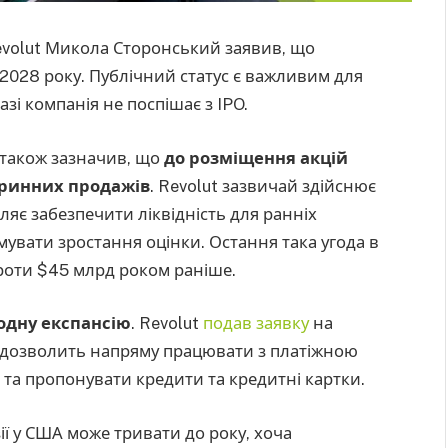
evolut Микола Сторонський заявив, що
 2028 року. Публічний статус є важливим для
азі компанія не поспішає з IPO.
також зазначив, що
до розміщення акцій
оринних продажів
. Revolut зазвичай здійснює
ляє забезпечити ліквідність для ранніх
римувати зростання оцінки. Остання така угода в
роти $45 млрд роком раніше.
одну експансію
. Revolut
подав заявку
на
о дозволить напряму працювати з платіжною
та пропонувати кредити та кредитні картки.
ї у США може тривати до року, хоча