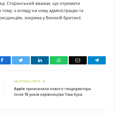
яці. Сторонський вважає, що отримати
 тому, з огляду на нову адміністрацію та
исдикціях, зокрема у Великій Британії.
Facebook
Twitter
LinkedIn
WhatsApp
Email
Telegra
НАСТУПНА СТАТТЯ
Apple призначила нового гендиректора
після 15 років керівництва Тіма Кука