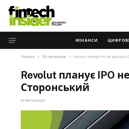
ФІНАНСИ
ЦИФРОВІ
»
»
Головна
Всі матеріали
Revolut планує IPO не раніше 2
Revolut планує IPO н
Сторонський
21 Квітня 2026