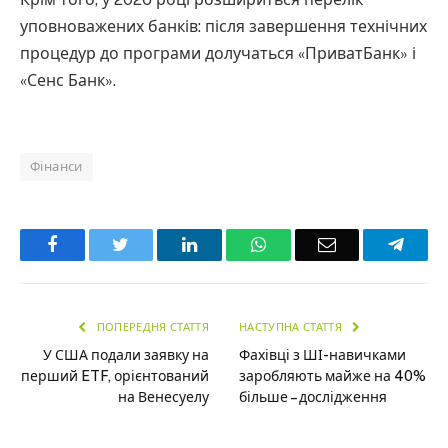
уповноважених банків: після завершення технічних
процедур до програми долучаться «ПриватБанк» і
«Сенс Банк».
Фінанси
Facebook
Twitter
LinkedIn
WhatsApp
Email
Teleg
ПОПЕРЕДНЯ СТАТТЯ
НАСТУПНА СТАТТЯ
У США подали заявку на
Фахівці з ШІ-навичками
перший ETF, орієнтований
заробляють майже на 40%
на Венесуелу
більше – дослідження