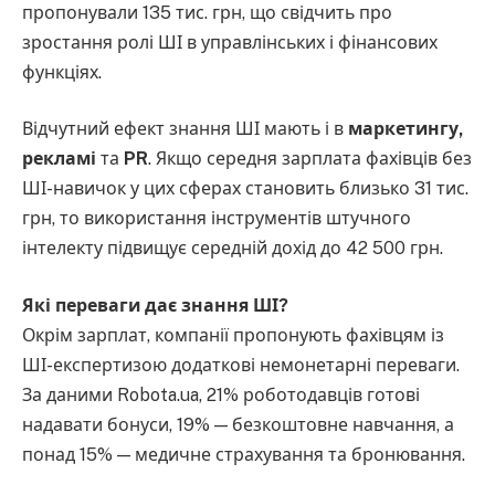
пропонували 135 тис. грн, що свідчить про
зростання ролі ШІ в управлінських і фінансових
функціях.
Відчутний ефект знання ШІ мають і в
маркетингу,
рекламі
та
PR
. Якщо середня зарплата фахівців без
ШІ-навичок у цих сферах становить близько 31 тис.
грн, то використання інструментів штучного
інтелекту підвищує середній дохід до 42 500 грн.
Які переваги дає знання ШІ?
Окрім зарплат, компанії пропонують фахівцям із
ШІ-експертизою додаткові немонетарні переваги.
За даними Robota.ua, 21% роботодавців готові
надавати бонуси, 19% — безкоштовне навчання, а
понад 15% — медичне страхування та бронювання.