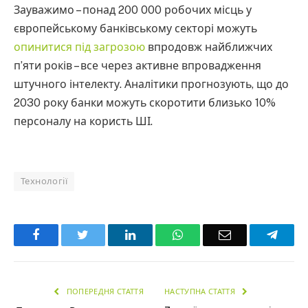
Зауважимо – понад 200 000 робочих місць у
європейському банківському секторі можуть
опинитися під загрозою
впродовж найближчих
п’яти років – все через активне впровадження
штучного інтелекту. Аналітики прогнозують, що до
2030 року банки можуть скоротити близько 10%
персоналу на користь ШІ.
Технології
Facebook
Twitter
LinkedIn
WhatsApp
Email
Teleg
ПОПЕРЕДНЯ СТАТТЯ
НАСТУПНА СТАТТЯ