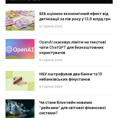
БЕБ оцінило економічний ефект від
детінізації за пів року у 13,8 млрд грн
8 Серпня 2026
OpenAI скасовує ліміти на текстові
чати ChatGPT для безкоштовних
користувачів
8 Серпня 2026
НБУ оштрафував два банки та 19
небанківських фінустанов
8 Серпня 2026
Чи стане блокчейн новими
“рейками” для світової фінансової
системи?