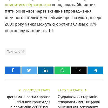
опинитися під загрозою
впродовж найближчих
п’яти років – все через активне впровадження
штучного інтелекту. Аналітики прогнозують, що до
2030 року банки можуть скоротити близько 10%
персоналу на користь ШІ.
Технології
Facebook
Twitter
LinkedIn
WhatsApp
Email
Teleg
ПОПЕРЕДНЯ СТАТТЯ
НАСТУПНА СТАТТЯ
Програма «Власна справа»
7 українських стартапів
збільшує гранти для
створюватимуть цифрові
підприємців у 2026 році
рішення для державних