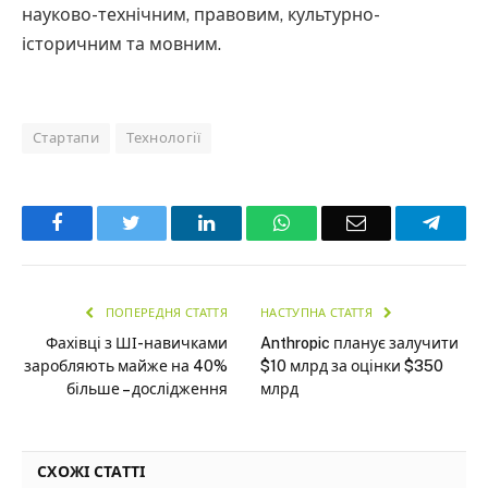
науково-технічним, правовим, культурно-
історичним та мовним.
Стартапи
Технології
Facebook
Twitter
LinkedIn
WhatsApp
Email
Teleg
ПОПЕРЕДНЯ СТАТТЯ
НАСТУПНА СТАТТЯ
Фахівці з ШІ-навичками
Anthropic планує залучити
заробляють майже на 40%
$10 млрд за оцінки $350
більше – дослідження
млрд
СХОЖІ СТАТТІ