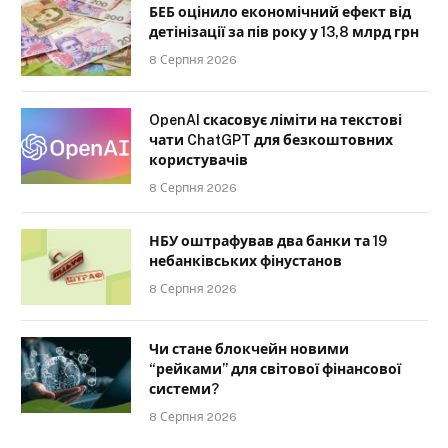
БЕБ оцінило економічний ефект від
детінізації за пів року у 13,8 млрд грн
8 Серпня 2026
OpenAI скасовує ліміти на текстові
чати ChatGPT для безкоштовних
користувачів
8 Серпня 2026
НБУ оштрафував два банки та 19
небанківських фінустанов
8 Серпня 2026
Чи стане блокчейн новими
“рейками” для світової фінансової
системи?
8 Серпня 2026