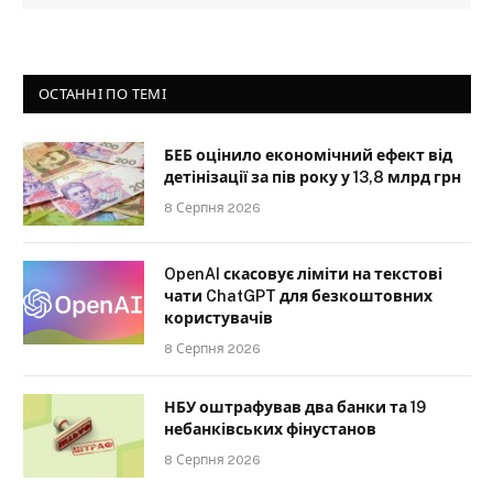
ОСТАННІ ПО ТЕМІ
БЕБ оцінило економічний ефект від
детінізації за пів року у 13,8 млрд грн
8 Серпня 2026
OpenAI скасовує ліміти на текстові
чати ChatGPT для безкоштовних
користувачів
8 Серпня 2026
НБУ оштрафував два банки та 19
небанківських фінустанов
8 Серпня 2026