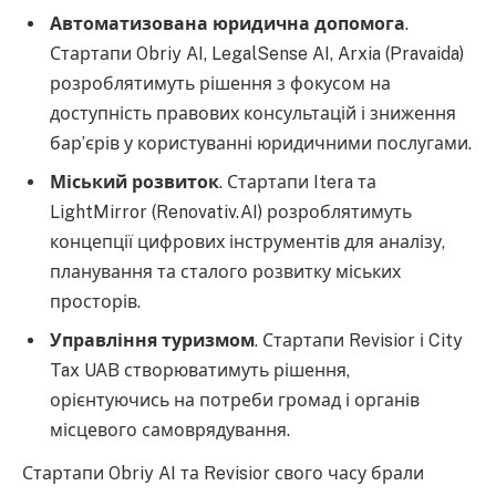
Автоматизована юридична допомога
.
Стартапи Obriy AI, LegalSense AI, Arxia (Pravaida)
розроблятимуть рішення з фокусом на
доступність правових консультацій і зниження
бар’єрів у користуванні юридичними послугами.
Міський розвиток
. Стартапи Itera та
LightMirror (Renovativ.AI) розроблятимуть
концепції цифрових інструментів для аналізу,
планування та сталого розвитку міських
просторів.
Управління туризмом
. Стартапи Revisior і City
Tax UAB створюватимуть рішення,
орієнтуючись на потреби громад і органів
місцевого самоврядування.
Стартапи Obriy AI та Revisior свого часу брали