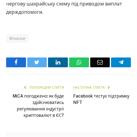
чергову шахрайську схему під приводом виплат
держдопомоги.
Фінанси
Facebook
Twitter
LinkedIn
WhatsApp
Email
Teleg
ПОПЕРЕДНЯ СТАТТЯ
НАСТУПНА СТАТТЯ
MiCA погоджено: як буде
Facebook тестує підтримку
здійснюватись
NFT
регулювання індустрії
криптовалют в ЄС?