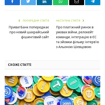
Facebook
Twitter
LinkedIn
WhatsApp
Email
Teleg
ПОПЕРЕДНЯ СТАТТЯ
НАСТУПНА СТАТТЯ
ПриватБанк попереджає
Про платіжний ринок в
про новий шахрайський
умовах війни, релокейт
фішинговий сайт
команди, інтеграцію в ЄС
та зйомки фільму: інтерв’ю
з Альоною Шевцовою
СХОЖІ СТАТТІ