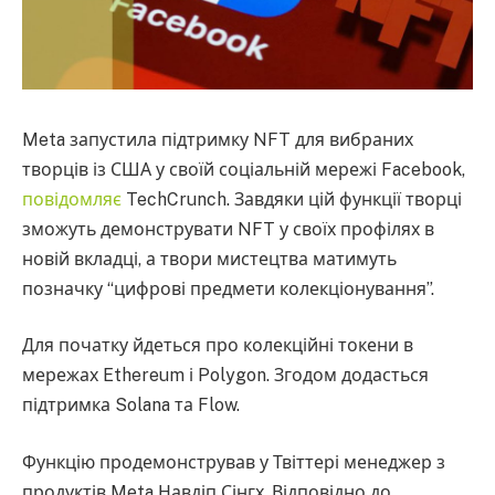
Meta запустила підтримку NFT для вибраних
творців із США у своїй соціальній мережі Facebook,
повідомляє
TechCrunch. Завдяки цій функції творці
зможуть демонструвати NFT у своїх профілях в
новій вкладці, а твори мистецтва матимуть
позначку “цифрові предмети колекціонування”.
Для початку йдеться про колекційні токени в
мережах Ethereum і Polygon. Згодом додасться
підтримка Solana та Flow.
Функцію продемонстрував у Твіттері менеджер з
продуктів Meta Навдіп Сінгх. Відповідно до