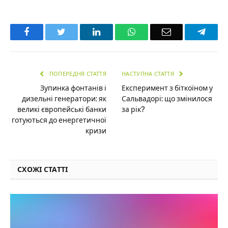
Facebook
Twitter
LinkedIn
WhatsApp
Email
Teleg
ПОПЕРЕДНЯ СТАТТЯ
НАСТУПНА СТАТТЯ
Зупинка фонтанів і
Експеримент з біткоїном у
дизельні генератори: як
Сальвадорі: що змінилося
великі європейські банки
за рік?
готуються до енергетичної
кризи
СХОЖІ СТАТТІ