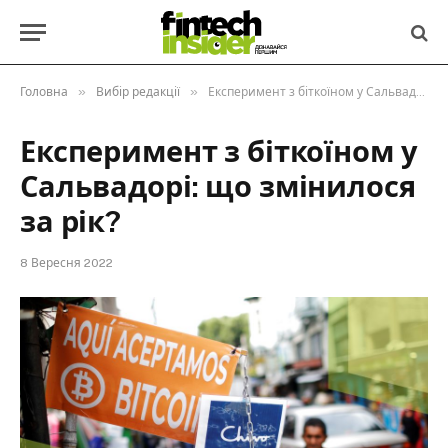
»
»
Головна
Вибір редакції
Експеримент з біткоїном у Сальвадорі: що змінилося за рік?
Експеримент з біткоїном у
Сальвадорі: що змінилося
за рік?
8 Вересня 2022