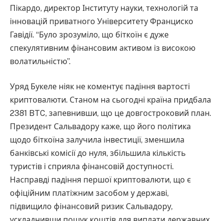
Пікардо, директор Інституту науки, технологій та
інновацій приватного Університету Франциско
Гавідії. “Було зрозуміло, що біткоїн є дуже
спекулятивним фінансовим активом із високою
волатильністю”.
Уряд Букеле ніяк не коментує падіння вартості
криптовалюти. Станом на сьогодні країна придбала
2381 BTC, запевнивши, що це довгостроковий план.
Президент Сальвадору каже, що його політика
щодо біткоїна залучила інвестиції, зменшила
банківські комісії до нуля, збільшила кількість
туристів і сприяла фінансовій доступності.
Насправді падіння першої криптовалюти, що є
офіційним платіжним засобом у державі,
підвищило фінансовий ризик Сальвадору,
ускладнивши пошук коштів для виплати державних