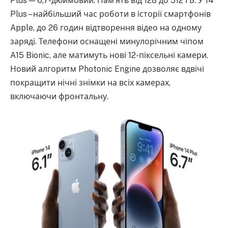
Plus — 6,7-дюймовий. Пам’ять від 128 до 512 ГБ. У 14
Plus – найбільший час роботи в історії смартфонів
Apple, до 26 годин відтворення відео на одному
заряді. Телефони оснащені минулорічним чіпом
A15 Bionic, але матимуть нові 12-піксельні камери.
Новий алгоритм Photonic Engine дозволяє вдвічі
покращити нічні знімки на всіх камерах,
включаючи фронтальну.