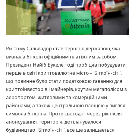
Рік тому Сальвадор став першою державою, яка
визнала біткоїн офіційним платіжним засобом.
Президент Найіб Букеле тоді пообіцяв побудувати
перше в світі криптовалютне місто – “Біткоїн-сіті”,
що повинне було стати податковою гаванню для
криптоінвесторів і майнерів, крутим мегаполісом з
аеропортом, житловими та комерційними
районами, а також центральною площею у вигляді
символа біткоїна. Проте сьогодні, через рік після
анонсування, територія, де планувалося
будівництво “Біткоїн-сіті”, все ще залишається