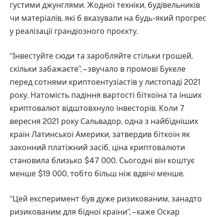
густими джунглями. Жодної техніки, будівельників
чи матеріалів, які б вказували на будь-який прогрес
у реалізації грандіозного проєкту.
“Інвестуйте сюди та заробляйте стільки грошей,
скільки забажаєте”, – звучало в промові Букеле
перед сотнями криптоентузіастів у листопаді 2021
року. Натомість падіння вартості біткоїна та інших
криптовалют відштовхнуло інвесторів. Коли 7
вересня 2021 року Сальвадор, одна з найбідніших
країн Латинської Америки, затвердив біткоїн як
законний платіжний засіб, ціна криптовалюти
становила близько $47 000. Сьогодні він коштує
менше $19 000, тобто більш ніж вдвічі менше.
“Цей експеримент був дуже ризикованим, занадто
ризикованим для бідної країни”, – каже Оскар