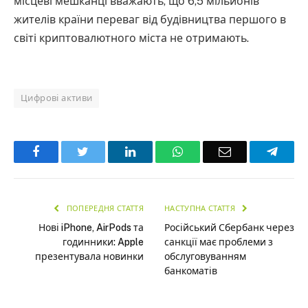
місцеві мешканці вважають, що 6,5 мільйонів
жителів країни переваг від будівництва першого в
світі криптовалютного міста не отримають.
Цифрові активи
Facebook
Twitter
LinkedIn
WhatsApp
Email
Teleg
ПОПЕРЕДНЯ СТАТТЯ
НАСТУПНА СТАТТЯ
Нові iPhone, AirPods та
Російський Сбербанк через
годинники: Apple
санкції має проблеми з
презентувала новинки
обслуговуванням
банкоматів