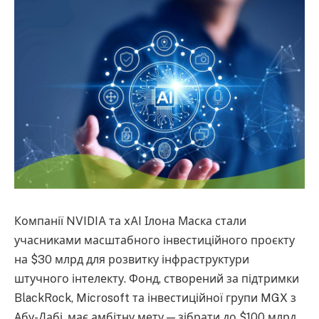
Компанії NVIDIA та xAI Ілона Маска стали
учасниками масштабного інвестиційного проєкту
на $30 млрд для розвитку інфраструктури
штучного інтелекту. Фонд, створений за підтримки
BlackRock, Microsoft та інвестиційної групи MGX з
Абу-Дабі, має амбітну мету — зібрати до $100 млрд