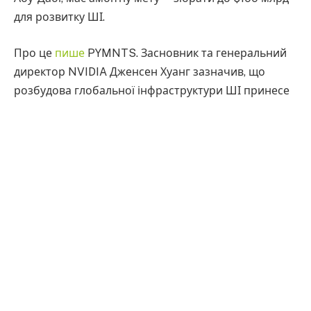
для розвитку ШІ.
Про це
пише
PYMNTS. Засновник та генеральний
директор NVIDIA Дженсен Хуанг зазначив, що
розбудова глобальної інфраструктури ШІ принесе
користь компаніям та країнам, які прагнуть
економічного зростання та вирішення найбільших
світових викликів. За його словами, ШІ-фабрики,
побудовані на базі повноцінної інфраструктури
NVIDIA, перетворюватимуть дані на інтелект, що
прискорить розвиток усіх галузей.
Оголошення з’явилося наступного дня після
виступу Хуанга на конференції розробників NVIDIA,
де він підкреслив, що сучасні напрямки розвитку
ШІ потребують значно більших обчислювальних