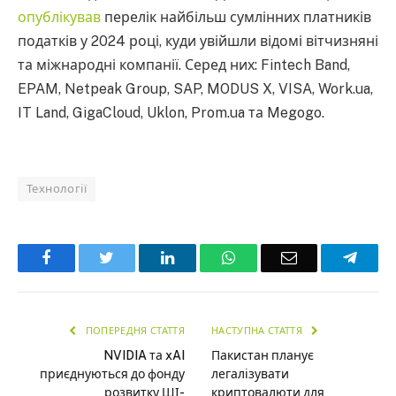
опублікував
перелік найбільш сумлінних платників
податків у 2024 році, куди увійшли відомі вітчизняні
та міжнародні компанії. Серед них: Fintech Band,
EPAM, Netpeak Group, SAP, MODUS X, VISA, Work.ua,
IT Land, GigaCloud, Uklon, Prom.ua та Megogo.
Технології
Facebook
Twitter
LinkedIn
WhatsApp
Email
Teleg
ПОПЕРЕДНЯ СТАТТЯ
НАСТУПНА СТАТТЯ
NVIDIA та xAI
Пакистан планує
приєднуються до фонду
легалізувати
розвитку ШІ-
криптовалюти для