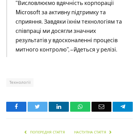
“Висловлюємо вдячність корпорації
Microsoft за активну підтримку та
сприяння. Завдяки їхнім технологіям та
співпраці ми досягли значних
результатів у вдосконаленні процесів
митного контролю”, – йдеться у релізі.
Технології
Facebook
Twitter
LinkedIn
WhatsApp
Email
Teleg
ПОПЕРЕДНЯ СТАТТЯ
НАСТУПНА СТАТТЯ