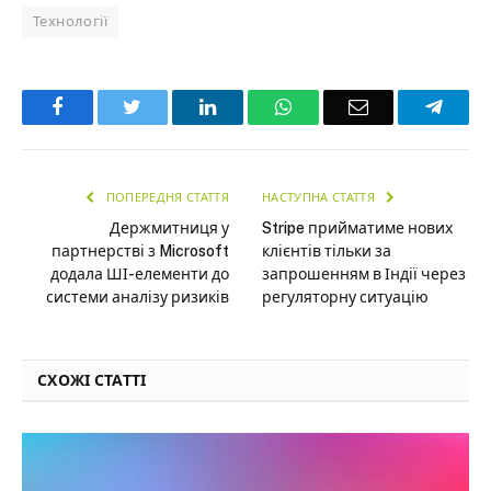
Технології
Facebook
Twitter
LinkedIn
WhatsApp
Email
Teleg
ПОПЕРЕДНЯ СТАТТЯ
НАСТУПНА СТАТТЯ
Держмитниця у
Stripe прийматиме нових
партнерстві з Microsoft
клієнтів тільки за
додала ШІ-елементи до
запрошенням в Індії через
системи аналізу ризиків
регуляторну ситуацію
СХОЖІ СТАТТІ