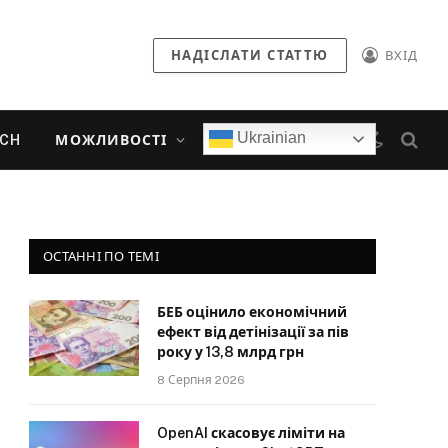
НАДІСЛАТИ СТАТТЮ
ВХІД
Ukrainian
ECH
МОЖЛИВОСТІ
ОСТАННІ ПО ТЕМІ
БЕБ оцінило економічний
ефект від детінізації за пів
року у 13,8 млрд грн
8 Серпня 2026
OpenAI скасовує ліміти на