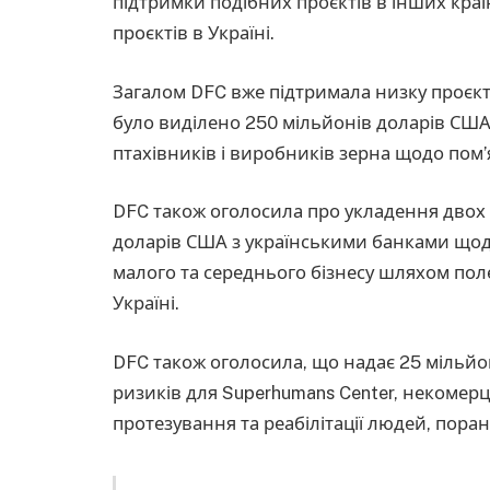
підтримки подібних проєктів в інших краї
проєктів в Україні.
Загалом DFC вже підтримала низку проєкті
було виділено 250 мільйонів доларів США
птахівників і виробників зерна щодо пом’
DFC також оголосила про укладення двох 
доларів США з українськими банками щодо 
малого та середнього бізнесу шляхом пол
Україні.
DFC також оголосила, що надає 25 мільйо
ризиків для Superhumans Center, некомерц
протезування та реабілітації людей, поране