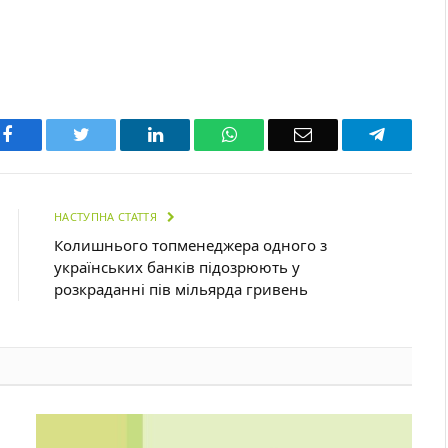
Facebook
Twitter
LinkedIn
WhatsApp
Email
Telegra
НАСТУПНА СТАТТЯ
Колишнього топменеджера одного з
українських банків підозрюють у
розкраданні пів мільярда гривень