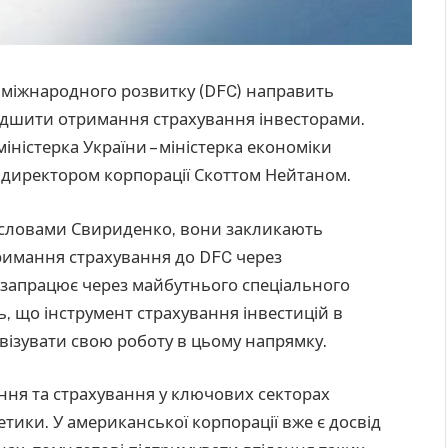
 міжнародного розвитку (DFC) направить
идшити отримання страхування інвесторами.
ністерка України – міністерка економіки
 директором корпорації Скоттом Нейтаном.
 словами Свириденко, вони закликають
тримання страхування до DFC через
м запрацює через майбутнього спеціального
, що інструмент страхування інвестицій в
візувати свою роботу в цьому напрямку.
ання та страхування у ключових секторах
етики. У американської корпорації вже є досвід