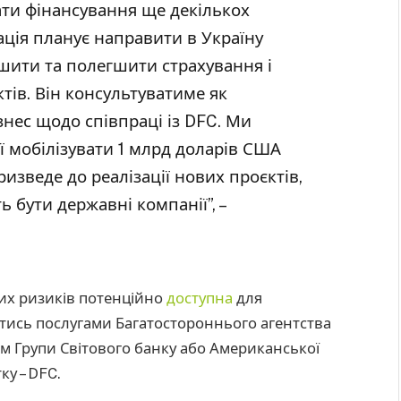
ати фінансування ще декількох
ція планує направити в Україну
ити та полегшити страхування і
тів. Він консультуватиме як
знес щодо співпраці із DFC. Ми
ї мобілізувати 1 млрд доларів США
ризведе до реалізації нових проєктів,
 бути державні компанії”, –
них ризиків потенційно
доступна
для
атись послугами Багатостороннього агентства
лом Групи Світового банку або Американської
ку – DFC.