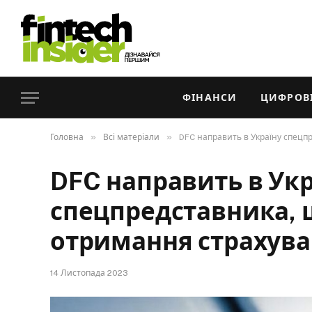
ФІНАНСИ
ЦИФРОВІ
»
»
Головна
Всі матеріали
DFC направить в Україну спец
DFC направить в Укр
спецпредставника,
отримання страхува
14 Листопада 2023