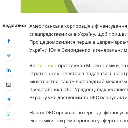
Американська корпорація з фінансування
ПОДІЛИТИСЬ
спецпредставника в Україну, щоб пришв
Про це домовилися перша віцепрем’єрка-мі
України Юлія Свириденко із генеральним
Як
зазначає
пресслужба Мінекономіки, за
стратегічних інвесторів подаватись на о
міністерство, також відповідний механіз
представника DFC. Урядовці підкреслюють
Україну уже доступний та DFC планує акти
Наразі DFC проявляє інтерес до фінансув
економіки, зокрема проєктів у сфері енерг