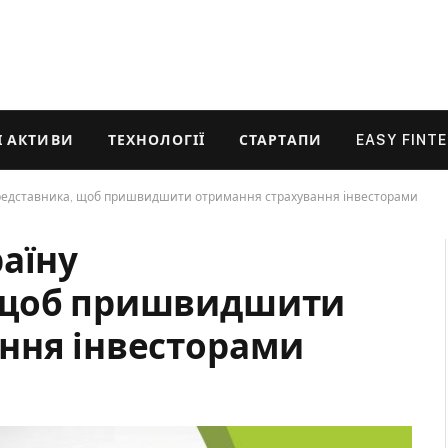
 АКТИВИ
ТЕХНОЛОГІЇ
СТАРТАПИ
EASY FINT
представника, щоб пришвидшити отримання страхування інвесторами
аїну
 щоб пришвидшити
ння інвесторами