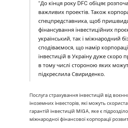
“До кінця року DFC обіцяє розпоч
важливих проектів. Також корпора
спецпредставника, щоб пришвидш
фінансування інвестиційних проєк
український, так і міжнародний бі
сподіваємося, що намір корпораці
інвестицій в Україну дуже скоро п
в тому числі стороною яких можуть
підкреслила Свириденко.
Послуга страхування інвестицій від воєн
іноземних інвесторів, які можуть скорист
гарантій інвестицій MIGA, яке є підрозді
міжнародної фінансової корпорації розвит