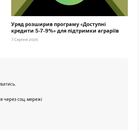
Уряд розширив програму «Доступні
кредити 5-7-9%» для підтримки аграріїв
7 Серпня 2026
уватись
.
ія через соц. мережі