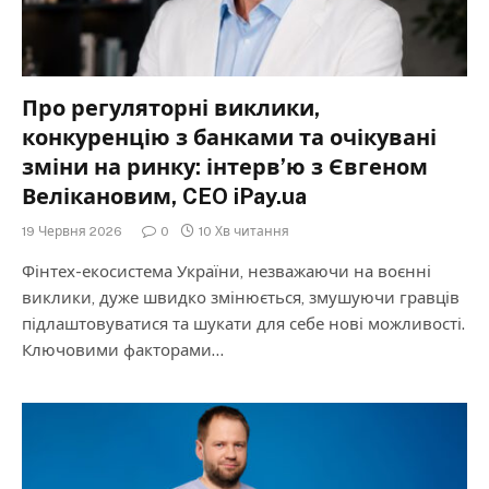
Про регуляторні виклики,
конкуренцію з банками та очікувані
зміни на ринку: інтерв’ю з Євгеном
Велікановим, CEO iPay.ua
19 Червня 2026
0
10 Хв читання
Фінтех-екосистема України, незважаючи на воєнні
виклики, дуже швидко змінюється, змушуючи гравців
підлаштовуватися та шукати для себе нові можливості.
Ключовими факторами…