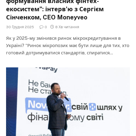
формування власних фінтех-
екосистем”: інтерв’ю з Сергієм
Сінченком, CEO Moneyveo
30 Грудня 2025
0
8 Хв читання
Як у 2025-му змінився ринок мікрокредитування в
Україні? “Ринок мікропозик має бути лише для тих, хто
готовий дотримуватися стандартів, спиратися…