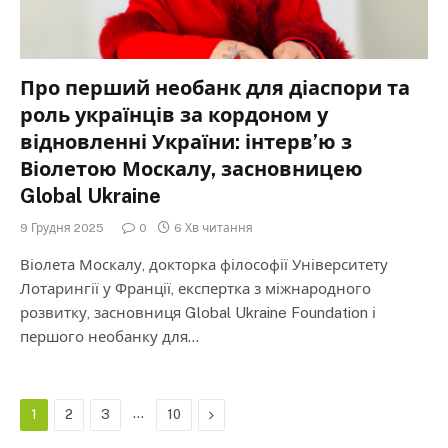
Про перший необанк для діаспори та
роль українців за кордоном у
відновленні України: інтерв’ю з
Віолетою Москалу, засновницею
Global Ukraine
9 Грудня 2025
0
6 Хв читання
Віолета Москалу, докторка філософії Університету
Лотарингії у Франції, експертка з міжнародного
розвитку, засновниця Global Ukraine Foundation і
першого необанку для…
…
Next
1
2
3
10