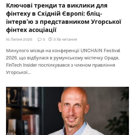
Ключові тренди та виклики для
фінтеху в Східній Європі: бліц-
інтерв’ю з представником Угорської
фінтех асоціації
16 Липня 2026
0
3 Хв читання
Минулого місяця на конференції UNCHAIN Festival
2026, що відбулася в румунському містечку Орадя,
FinTech Insider поспілкувався з членом правління
Угорської…