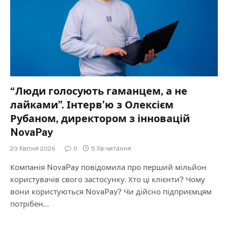
“Люди голосують гаманцем, а не
лайками”. Інтерв’ю з Олексієм
Рубаном, директором з інновацій
NovaPay
23 Квітня 2026
0
5 Хв читання
Компанія NovaPay повідомила про перший мільйон
користувачів свого застосунку. Хто ці клієнти? Чому
вони користуються NovaPay? Чи дійсно підприємцям
потрібен…