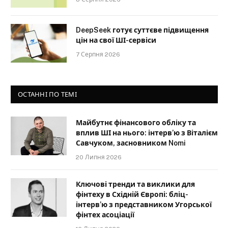
DeepSeek готує суттєве підвищення
цін на свої ШІ-сервіси
7 Серпня 2026
ОСТАННІ ПО ТЕМІ
Майбутнє фінансового обліку та
вплив ШІ на нього: інтерв’ю з Віталієм
Савчуком, засновником Nomi
20 Липня 2026
Ключові тренди та виклики для
фінтеху в Східній Європі: бліц-
інтерв’ю з представником Угорської
фінтех асоціації