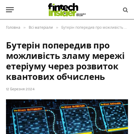
»
»
Головна
Всі матеріали
Бутерін попередив про можливість зламу мережі етеріуму через розвиток квантових обчислень
Бутерін попередив про
можливість зламу мережі
етеріуму через розвиток
квантових обчислень
12 Березня 2024