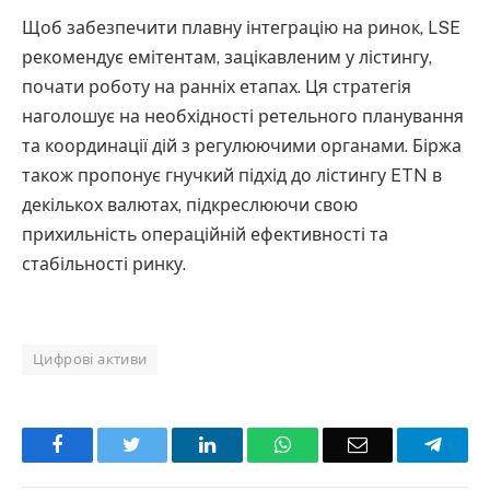
Щоб забезпечити плавну інтеграцію на ринок, LSE
рекомендує емітентам, зацікавленим у лістингу,
почати роботу на ранніх етапах. Ця стратегія
наголошує на необхідності ретельного планування
та координації дій з регулюючими органами. Біржа
також пропонує гнучкий підхід до лістингу ETN в
декількох валютах, підкреслюючи свою
прихильність операційній ефективності та
стабільності ринку.
Цифрові активи
Facebook
Twitter
LinkedIn
WhatsApp
Email
Teleg