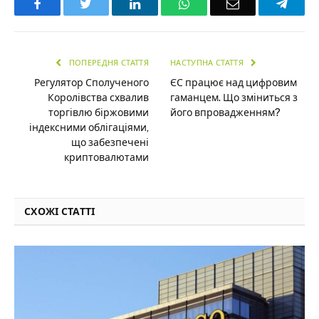
Facebook
Twitter
LinkedIn
WhatsApp
Email
Teleg
ПОПЕРЕДНЯ СТАТТЯ
НАСТУПНА СТАТТЯ
Регулятор Сполученого
ЄС працює над цифровим
Королівства схвалив
гаманцем. Що зміниться з
торгівлю біржовими
його впровадженням?
індексними облігаціями,
що забезпечені
криптовалютами
СХОЖІ СТАТТІ