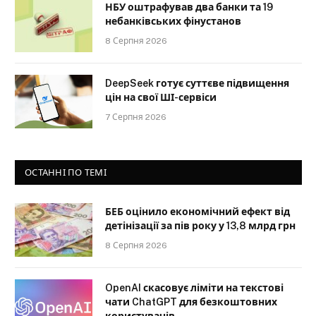
НБУ оштрафував два банки та 19
небанківських фінустанов
8 Серпня 2026
DeepSeek готує суттєве підвищення
цін на свої ШІ-сервіси
7 Серпня 2026
ОСТАННІ ПО ТЕМІ
БЕБ оцінило економічний ефект від
детінізації за пів року у 13,8 млрд грн
8 Серпня 2026
OpenAI скасовує ліміти на текстові
чати ChatGPT для безкоштовних