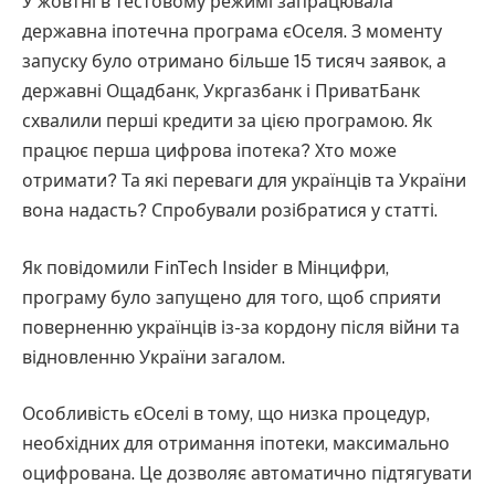
У жовтні в тестовому режимі запрацювала
державна іпотечна програма єОселя. З моменту
запуску було отримано більше 15 тисяч заявок, а
державні Ощадбанк, Укргазбанк і ПриватБанк
схвалили перші кредити за цією програмою. Як
працює перша цифрова іпотека? Хто може
отримати? Та які переваги для українців та України
вона надасть? Спробували розібратися у статті.
Як повідомили FinTech Insider в Мінцифри,
програму було запущено для того, щоб сприяти
поверненню українців із-за кордону після війни та
відновленню України загалом.
Особливість єОселі в тому, що низка процедур,
необхідних для отримання іпотеки, максимально
оцифрована. Це дозволяє автоматично підтягувати