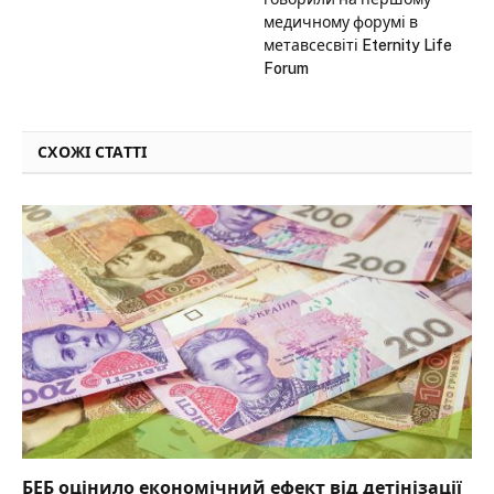
медичному форумі в
метавсесвіті Eternity Life
Forum
СХОЖІ СТАТТІ
БЕБ оцінило економічний ефект від детінізації