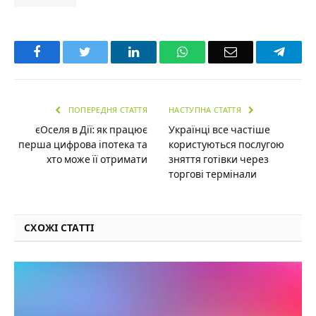
Facebook
Twitter
LinkedIn
WhatsApp
Email
Teleg
ПОПЕРЕДНЯ СТАТТЯ
НАСТУПНА СТАТТЯ
єОселя в Дії: як працює
Українці все частіше
перша цифрова іпотека та
користуються послугою
хто може її отримати
зняття готівки через
торгові термінали
СХОЖІ СТАТТІ