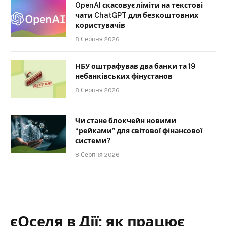
OpenAI скасовує ліміти на текстові
чати ChatGPT для безкоштовних
користувачів
8 Серпня 2026
НБУ оштрафував два банки та 19
небанківських фінустанов
8 Серпня 2026
Чи стане блокчейн новими
“рейками” для світової фінансової
системи?
8 Серпня 2026
єОселя в Дії: як працює