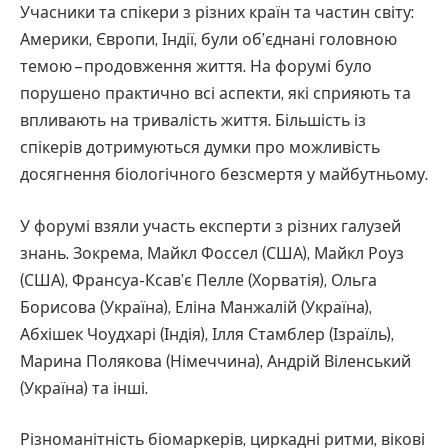
Учасники та спікери з різних країн та частин світу:
Америки, Європи, Індії, були об’єднані головною
темою – продовження життя. На форумі було
порушено практично всі аспекти, які сприяють та
впливають на тривалість життя. Більшість із
спікерів дотримуються думки про можливість
досягнення біологічного безсмертя у майбутньому.
У форумі взяли участь експерти з різних галузей
знань. Зокрема, Майкл Фоссел (США), Майкл Роуз
(США), Франсуа-Ксав’є Пелле (Хорватія), Ольга
Борисова (Україна), Еліна Манжалій (Україна),
Абхішек Чоудхарі (Індія), Ілля Стамблер (Ізраїль),
Марина Полякова (Німеччина), Андрій Віленський
(Україна) та інші.
Різноманітність біомаркерів, циркадні ритми, вікові