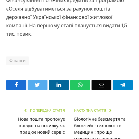
Фінансування іпотечних кредитів за програмою
єОселя відбуватиметься за рахунок коштів
державної Української фінансової житлової
компанії. На першому етапі планується видати 1,5
тис. позик.
Фінанси
Facebook
Twitter
LinkedIn
WhatsApp
Email
Teleg
ПОПЕРЕДНЯ СТАТТЯ
НАСТУПНА СТАТТЯ
Нова пошта пропонує
Біологічне безсмертя та
кредит на посилку: як
блокчейн-технології в
працює новий сервіс
медицині: про що
говорили на першому