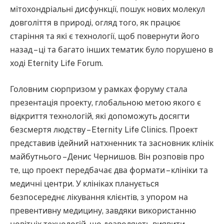
мітохондріальні дисфункції, пошук нових молекул
довголіття в природі, огляд того, як працює
старіння та які є технології, щоб повернути його
назад – ці та багато інших тематик було порушено в
ході Eternity Life Forum.
Головним сюрпризом у рамках форуму стала
презентація проекту, глобальною метою якого є
відкриття технологій, які допоможуть досягти
безсмертя людству – Eternity Life Clinics. Проект
представив ідейний натхненник та засновник клінік
майбутнього – Денис Чернишов. Він розповів про
те, що проект передбачає два формати – клініки та
медичні центри. У клініках планується
безпосереднє лікування клієнтів, з упором на
превентивну медицину, завдяки використанню