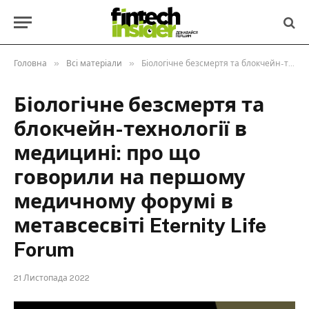
»
»
Головна
Всі матеріали
Біологічне безсмертя та блокчейн-технології в медицині: про що говорили на першому медичному форумі в метавсесвіті Eternity Life Forum
Біологічне безсмертя та
блокчейн-технології в
медицині: про що
говорили на першому
медичному форумі в
метавсесвіті Eternity Life
Forum
21 Листопада 2022