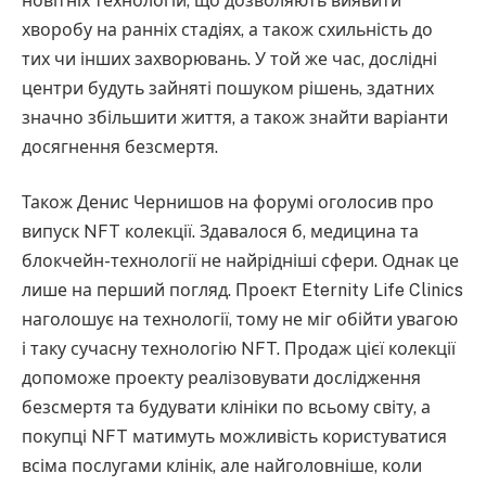
новітніх технологій, що дозволяють виявити
хворобу на ранніх стадіях, а також схильність до
тих чи інших захворювань. У той же час, дослідні
центри будуть зайняті пошуком рішень, здатних
значно збільшити життя, а також знайти варіанти
досягнення безсмертя.
Також Денис Чернишов на форумі оголосив про
випуск NFT колекції. Здавалося б, медицина та
блокчейн-технології не найрідніші сфери. Однак це
лише на перший погляд. Проект Eternity Life Clinics
наголошує на технології, тому не міг обійти увагою
і таку сучасну технологію NFT. Продаж цієї колекції
допоможе проекту реалізовувати дослідження
безсмертя та будувати клініки по всьому світу, а
покупці NFT матимуть можливість користуватися
всіма послугами клінік, але найголовніше, коли