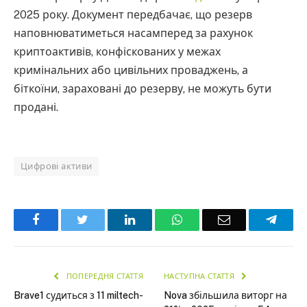
2025 року. Документ передбачає, що резерв
наповнюватиметься насамперед за рахунок
криптоактивів, конфіскованих у межах
кримінальних або цивільних проваджень, а
біткоїни, зараховані до резерву, не можуть бути
продані.
Цифрові активи
Facebook
Twitter
LinkedIn
WhatsApp
Email
Teleg
ПОПЕРЕДНЯ СТАТТЯ
НАСТУПНА СТАТТЯ
Brave1 судиться з 11 miltech-
Nova збільшила виторг на