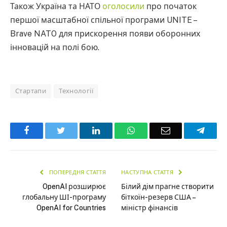
Також Україна та НАТО
оголосили
про початок
першої масштабної спільної програми UNITE –
Brave NATO для прискорення появи оборонних
інновацій на полі бою.
Стартапи
Технології
Facebook
Twitter
LinkedIn
WhatsApp
Email
Teleg
ПОПЕРЕДНЯ СТАТТЯ
НАСТУПНА СТАТТЯ
OpenAI розширює
Білий дім прагне створити
глобальну ШІ-програму
біткоїн-резерв США –
OpenAI for Countries
міністр фінансів