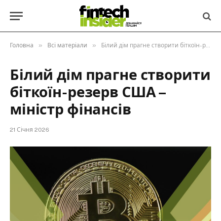
»
»
Головна
Всі матеріали
Білий дім прагне створити біткоїн-резерв США – міністр фінансів
Білий дім прагне створити
біткоїн-резерв США –
міністр фінансів
21 Січня 2026