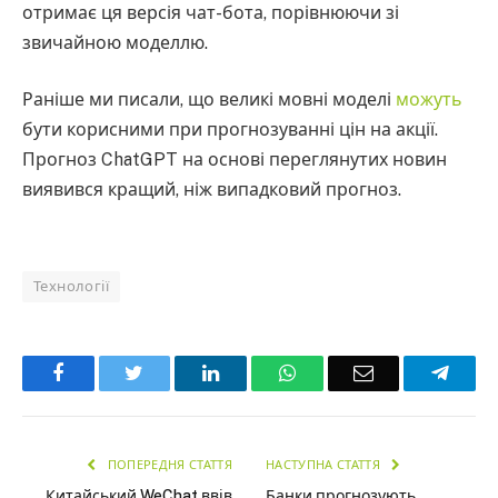
отримає ця версія чат-бота, порівнюючи зі
звичайною моделлю.
Раніше ми писали, що великі мовні моделі
можуть
бути корисними при прогнозуванні цін на акції.
Прогноз ChatGPT на основі переглянутих новин
виявився кращий, ніж випадковий прогноз.
Технології
Facebook
Twitter
LinkedIn
WhatsApp
Email
Teleg
ПОПЕРЕДНЯ СТАТТЯ
НАСТУПНА СТАТТЯ
Китайський WeChat ввів
Банки прогнозують