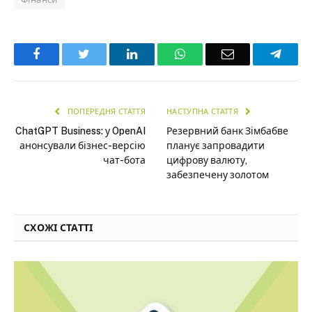
Facebook
Twitter
LinkedIn
WhatsApp
Email
Teleg
ПОПЕРЕДНЯ СТАТТЯ
НАСТУПНА СТАТТЯ
ChatGPT Business: у OpenAI
Резервний банк Зімбабве
анонсували бізнес-версію
планує запровадити
чат-бота
цифрову валюту,
забезпечену золотом
СХОЖІ СТАТТІ