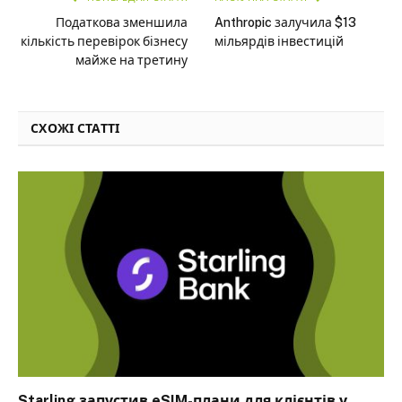
Податкова зменшила
Anthropic залучила $13
кількість перевірок бізнесу
мільярдів інвестицій
майже на третину
СХОЖІ СТАТТІ
Starling запустив eSIM-плани для клієнтів у