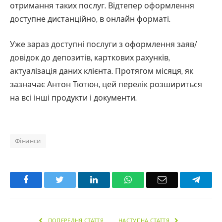
отримання таких послуг. Відтепер оформлення
доступне дистанційно, в онлайн форматі.
Уже зараз доступні послуги з оформлення заяв/
довідок до депозитів, карткових рахунків,
актуалізація даних клієнта. Протягом місяця, як
зазначає Антон Тютюн, цей перелік розшириться
на всі інші продукти і документи.
Фінанси
Facebook
Twitter
LinkedIn
WhatsApp
Email
Teleg
ПОПЕРЕДНЯ СТАТТЯ
НАСТУПНА СТАТТЯ