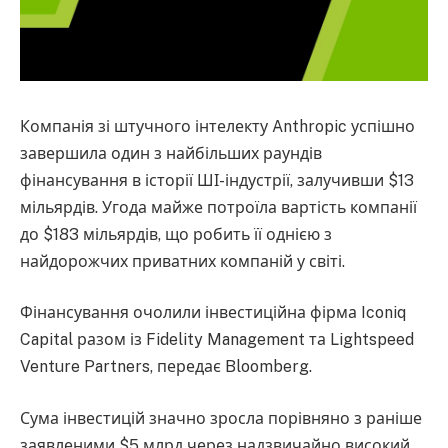
Компанія зі штучного інтелекту Anthropic успішно
завершила один з найбільших раундів
фінансування в історії ШІ-індустрії, залучивши $13
мільярдів. Угода майже потроїла вартість компанії
до $183 мільярдів, що робить її однією з
найдорожчих приватних компаній у світі.
Фінансування очолили інвестиційна фірма Iconiq
Capital разом із Fidelity Management та Lightspeed
Venture Partners, передає Bloomberg.
Сума інвестицій значно зросла порівняно з раніше
заявленими $5 млрд через надзвичайно високий