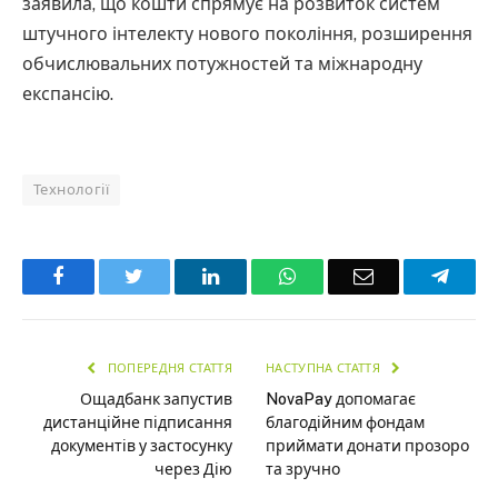
заявила, що кошти спрямує на розвиток систем
штучного інтелекту нового покоління, розширення
обчислювальних потужностей та міжнародну
експансію.
Технології
Facebook
Twitter
LinkedIn
WhatsApp
Email
Teleg
ПОПЕРЕДНЯ СТАТТЯ
НАСТУПНА СТАТТЯ
Ощадбанк запустив
NovaPay допомагає
дистанційне підписання
благодійним фондам
документів у застосунку
приймати донати прозоро
через Дію
та зручно