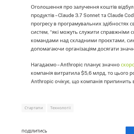
Оголошення про залучення коштів відбуло
продуктів – Claude 3.7 Sonnet та Claude C
прогресу в програмувальних здібностях св
систем, “які можуть служити справжніми 
командами над складними проєктами, син
допомагаючи організаціям досягати значни
Нагадаємо – Anthropic планує значно
скор
компанія витратила $5,6 млрд, то цього 
Anthropic очікує, що компанія припинить в
Стартапи
Технології
ПОДІЛИТИСЬ