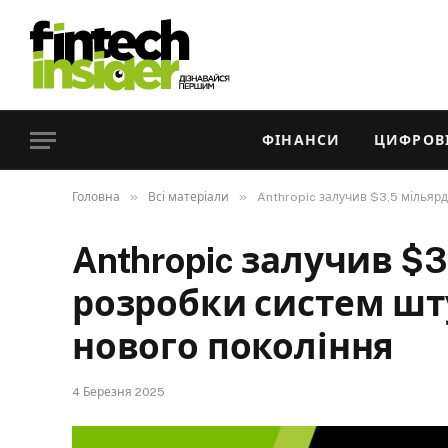
ФІНАНСИ
ЦИФРОВІ
»
»
Головна
Всі матеріали
Anthropic залучив $3,5 мільярд
Anthropic залучив $
розробки систем шт
нового покоління
4 Березня 2025