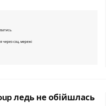
уватись
.
ія через соц. мережі
oup ледь не обійшлась