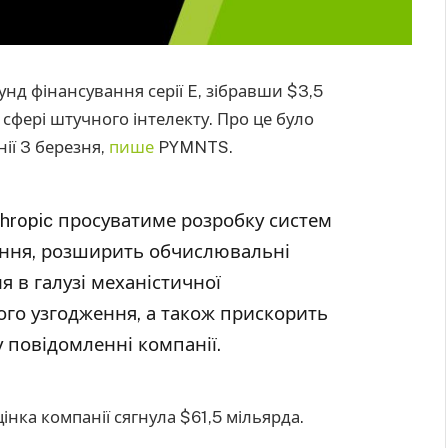
нд фінансування серії E, зібравши $3,5
сфері штучного інтелекту. Про це було
ії 3 березня,
пише
PYMNTS.
hropic просуватиме розробку систем
іння, розширить обчислювальні
я в галузі механістичної
ого узгодження, а також прискорить
у повідомленні компанії.
нка компанії сягнула $61,5 мільярда.