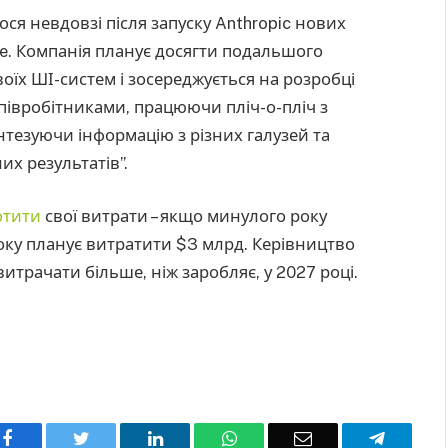
ся невдовзі після запуску Anthropic нових
ode. Компанія планує досягти подальшого
оїх ШІ-систем і зосереджується на розробці
співробітниками, працюючи пліч-о-пліч з
тезуючи інформацію з різних галузей та
х результатів”.
отити
свої витрати – якщо минулого року
року планує витратити $3 млрд. Керівництво
итрачати більше, ніж заробляє, у 2027 році.
Facebook
Twitter
LinkedIn
WhatsApp
Email
Telegra