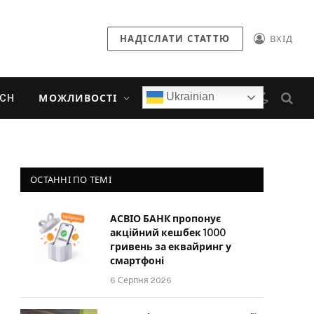
НАДІСЛАТИ СТАТТЮ
ВХІД
Ukrainian
ECH
МОЖЛИВОСТІ
ОСТАННІ ПО ТЕМІ
АСВІО БАНК пропонує
акційний кешбек 1000
гривень за еквайринг у
смартфоні
6 Серпня 2026