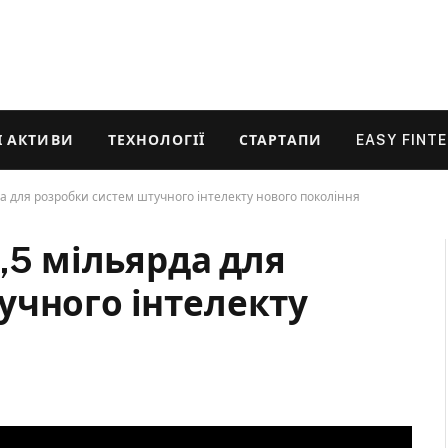
 АКТИВИ
ТЕХНОЛОГІЇ
СТАРТАПИ
EASY FINT
а для розробки систем штучного інтелекту нового покоління
3,5 мільярда для
учного інтелекту