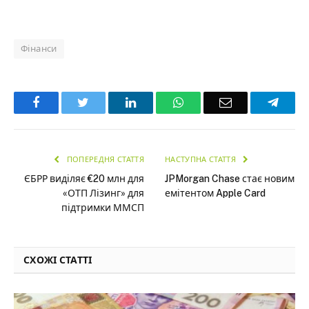
Фінанси
Facebook
Twitter
LinkedIn
WhatsApp
Email
Teleg
ПОПЕРЕДНЯ СТАТТЯ
НАСТУПНА СТАТТЯ
ЄБРР виділяє €20 млн для
JPMorgan Chase стає новим
«ОТП Лізинг» для
емітентом Apple Card
підтримки ММСП
СХОЖІ СТАТТІ