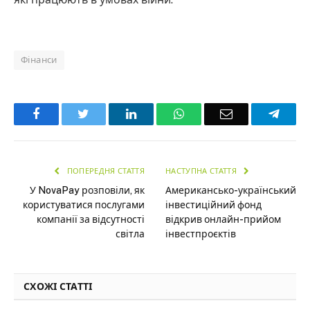
Фінанси
Facebook
Twitter
LinkedIn
WhatsApp
Email
Teleg
ПОПЕРЕДНЯ СТАТТЯ
НАСТУПНА СТАТТЯ
У NovaPay розповіли, як
Американсько-український
користуватися послугами
інвестиційний фонд
компанії за відсутності
відкрив онлайн-прийом
світла
інвестпроєктів
СХОЖІ СТАТТІ