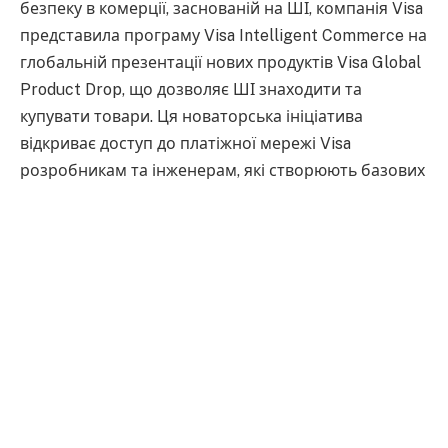
безпеку в комерції, заснованій на ШІ, компанія Visa
представила програму Visa Intelligent Commerce на
глобальній презентації нових продуктів Visa Global
Product Drop, що дозволяє ШІ знаходити та
купувати товари. Ця новаторська ініціатива
відкриває доступ до платіжної мережі Visa
розробникам та інженерам, які створюють базових
ШІ-агентів, що трансформують комерцію.
Ініціатива Visa Intelligent Commerce спирається на
більш ніж 30-річний досвід застосування ШІ та
машинного навчання для управління ризиками та
боротьби з шахрайством, щоб гарантувати безпеку
та надійність процесу оплати. Разом із лідерами
галузі, включаючи Anthropic, IBM, Microsoft, Mistral
AI, OpenAI, Perplexity, Samsung, Stripe та інші
компанії, Visa допоможе створити персоналізовану