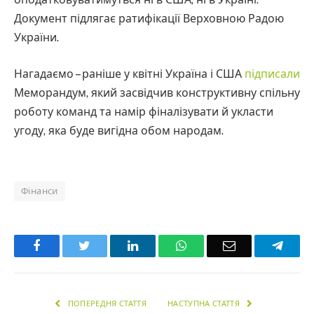
Документ підлягає ратифікації Верховною Радою
України.
Нагадаємо – раніше у квітні Україна і США
підписали
Меморандум, який засвідчив конструктивну спільну
роботу команд та намір фіналізувати й укласти
угоду, яка буде вигідна обом народам.
Фінанси
Facebook
Twitter
LinkedIn
WhatsApp
Email
Teleg
ПОПЕРЕДНЯ СТАТТЯ
НАСТУПНА СТАТТЯ