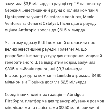
залучила $3,5 мільярда в раунді серії E на початку
березня. Інвестиційний раунд очолила компанія
Lightspeed за участі Salesforce Ventures, Menlo
Ventures та General Catalyst. Після цього раунду
оцінка Anthropic зросла до $61,5 мільярда.
У лютому одразу 6 ШІ-компаній оголосили про
великі інвестиційні раунди. Together AI, що
розробляє інфраструктуру для створення моделей
генеративного ШІ з відкритим кодом, залучила
$305 мільйонів при оцінці $3,3 мільярда.
Інфраструктурна компанія Lambda отримала $480
мільйонів, а її оцінка досягла $2,5 мільярда.
Серед інших помітних гравців — Abridge з
Пітсбурга, платформа для транскрибування розмов
між лікарями та пацієнтами ($250 млн), юридичні