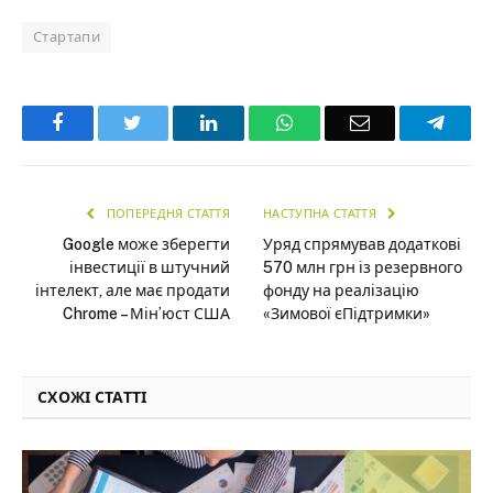
Стартапи
Facebook
Twitter
LinkedIn
WhatsApp
Email
Teleg
ПОПЕРЕДНЯ СТАТТЯ
НАСТУПНА СТАТТЯ
Google може зберегти
Уряд спрямував додаткові
інвестиції в штучний
570 млн грн із резервного
інтелект, але має продати
фонду на реалізацію
Chrome – Мін’юст США
«Зимової єПідтримки»
СХОЖІ СТАТТІ