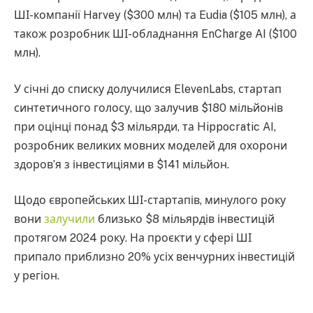
ШІ-компанії Harvey ($300 млн) та Eudia ($105 млн), а
також розробник ШІ-обладнання EnCharge AI ($100
млн).
У січні до списку долучилися ElevenLabs, стартап
синтетичного голосу, що залучив $180 мільйонів
при оцінці понад $3 мільярди, та Hippocratic AI,
розробник великих мовних моделей для охорони
здоров’я з інвестиціями в $141 мільйон.
Щодо європейських ШІ-стартапів, минулого року
вони
залучили
близько $8 мільярдів інвестицій
протягом 2024 року. На проєкти у сфері ШІ
припало приблизно 20% усіх венчурних інвестицій
у регіон.