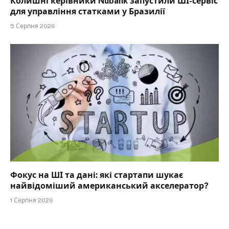
Колишні керівники Nubank запустили ШІ-сервіс
для управління статками у Бразилії
5 Серпня 2026
Фокус на ШІ та дані: які стартапи шукає
найвідоміший американський акселератор?
1 Серпня 2026