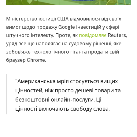
Міністерство юстиції США відмовилося від своїх
вимог щодо продажу Google інвестицій у сфері
штучного інтелекту. Проте, як
повідомляє
Reuters,
уряд все ще наполягає на судовому рішенні, яке
зобов’яже технологічного гіганта продати свій
браузер Chrome.
“Американська мрія стосується вищих
цінностей, ніж просто дешеві товари та
безкоштовні онлайн-послуги. Ці
цінності включають свободу слова,
свободу об’єднання, свободу інновацій
та свободу конкурувати на ринку, не
спотвореному контролюючою рукою