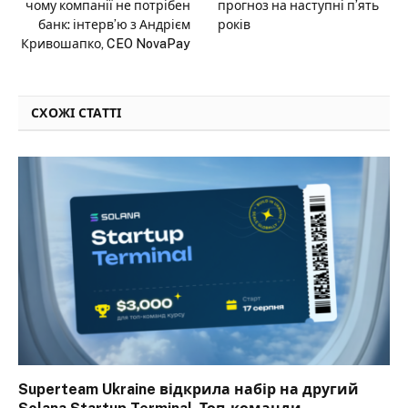
чому компанії не потрібен
прогноз на наступні п’ять
банк: інтерв’ю з Андрієм
років
Кривошапко, CEO NovaPay
СХОЖІ СТАТТІ
Superteam Ukraine відкрила набір на другий