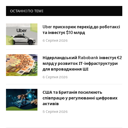
ОСТАННІ ПО ТЕМІ
Uber прискорює перехід до роботаксі
та інвестує $10 млрд
6 Серпня 2026
Нідерландський Rabobank інвестує €2
млрд у розвиток ІТ-інфраструктури
для впровадження ШІ
6 Серпня 2026
США та Британія посилюють
співпрацю у регулюванні цифрових
активів
5 Серпня 2026