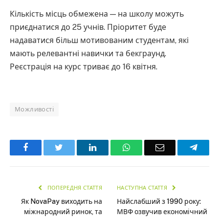
Кількість місць обмежена — на школу можуть
приєднатися до 25 учнів. Пріоритет буде
надаватися більш мотивованим студентам, які
мають релевантні навички та бекграунд.
Реєстрація на курс триває до 16 квітня.
Можливості
Facebook
Twitter
LinkedIn
WhatsApp
Email
Teleg
ПОПЕРЕДНЯ СТАТТЯ
НАСТУПНА СТАТТЯ
Як NovaPay виходить на
Найслабший з 1990 року:
міжнародний ринок, та
МВФ озвучив економічний