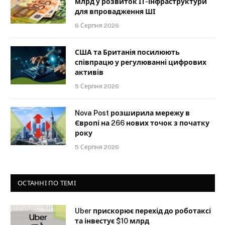
млрд у розвиток ІТ-інфраструктури
для впровадження ШІ
6 Серпня 2026
США та Британія посилюють
співпрацю у регулюванні цифрових
активів
5 Серпня 2026
Nova Post розширила мережу в
Європі на 266 нових точок з початку
року
5 Серпня 2026
ОСТАННІ ПО ТЕМІ
Uber прискорює перехід до роботаксі
та інвестує $10 млрд