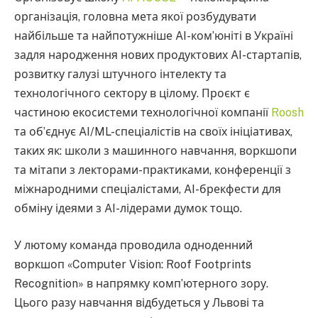
організація, головна мета якої розбудувати
найбільше та найпотужніше AI-ком’юніті в Україні
задля народження нових продуктових AI-стартапів,
розвитку галузі штучного інтелекту та
технологічного сектору в цілому. Проєкт є
частиною екосистеми технологічної компанії
Roosh
та обʼєднує AI/ML-спеціалістів на своїх ініціативах,
таких як: школи з машинного навчання, воркшопи
та мітапи з лекторами-практиками, конференції з
міжнародними спеціалістами, AI-брекфести для
обміну ідеями з AI-лідерами думок тощо.
У лютому команда проводила одноденний
воркшоп «Computer Vision: Roof Footprints
Recognition» в напрямку комп’ютерного зору.
Цього разу навчання відбудеться у Львові та