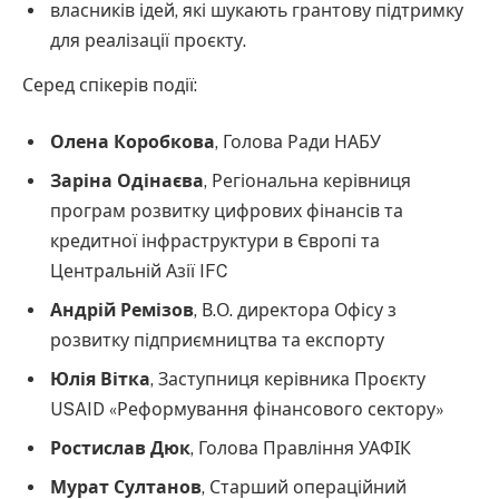
власників ідей, які шукають грантову підтримку
для реалізації проєкту.
Серед спікерів події:
Олена Коробкова
, Голова Ради НАБУ
Заріна Одінаєва
, Регіональна керівниця
програм розвитку цифрових фінансів та
кредитної інфраструктури в Європі та
Центральній Азії IFC
Андрій Ремізов
, В.О. директора Офісу з
розвитку підприємництва та експорту
Юлія Вітка
, Заступниця керівника Проєкту
USAID «Реформування фінансового сектору»
Ростислав Дюк
, Голова Правління УАФІК
Мурат Султанов
, Старший операційний