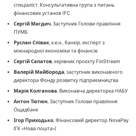
спеціаліст, Консультативна група з питань
фінансових установ IFC
Сергій Магдич
, Заступник Голови правління
ПУМБ
Руслан Співак
, к.е.н., банкір, експерт з
міжнародної економіки та фінансів
Сергій Сапатов
, керівник проєкту FinStream
Валерій Майборода
, заступник виконавчого
директора Фонду розвитку підприємництва
Марія Колганова
, Виконавча директорка НАБУ
Антон Тютюн
, Заступник Голови правління
Ощадбанк
Ігор Приходько
, Фінансовий директор NovaPay
(ГК «Нова пошта»)