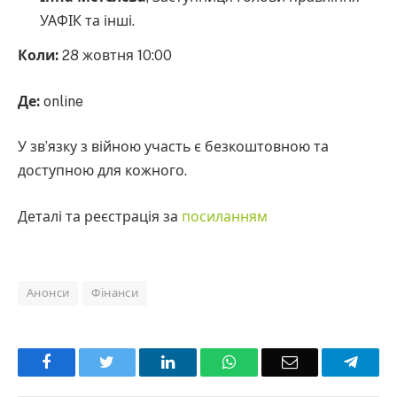
УАФІК та інші.
Коли:
28 жовтня 10:00
Де:
online
У зв’язку з війною участь є безкоштовною та
доступною для кожного.
Деталі та реєстрація за
посиланням
Анонси
Фінанси
Facebook
Twitter
LinkedIn
WhatsApp
Email
Teleg