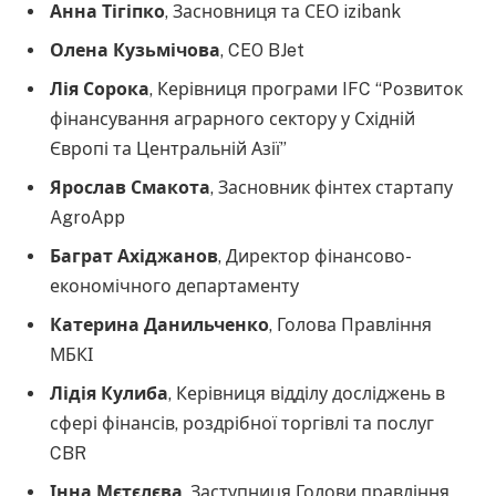
Анна Тігіпко
, Засновниця та СЕО izibank
Олена Кузьмічова
, CEO BJet
Лія Сорока
, Керівниця програми IFC “Розвиток
фінансування аграрного сектору у Східній
Європі та Центральній Азії”
Ярослав Смакота
, Засновник фінтех стартапу
AgroApp
Баграт Ахіджанов
, Директор фінансово-
економічного департаменту
Катерина Данильченко
, Голова Правління
МБКІ
Лідія Кулиба
, Керівниця відділу досліджень в
сфері фінансів, роздрібної торгівлі та послуг
CBR
Інна Мєтєлєва
, Заступниця Голови правління