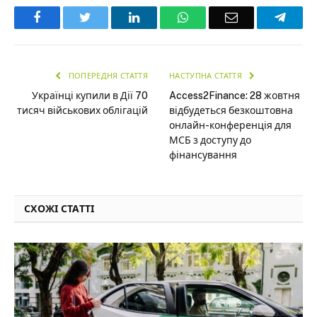
Facebook
Twitter
LinkedIn
WhatsApp
Email
Teleg
ПОПЕРЕДНЯ СТАТТЯ
НАСТУПНА СТАТТЯ
Українці купили в Дії 70
Access2Finance: 28 жовтня
тисяч військових облігацій
відбудеться безкоштовна
онлайн-конференція для
МСБ з доступу до
фінансування
СХОЖІ СТАТТІ