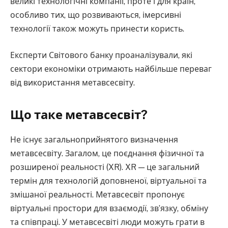
великі технологічні компанії, проте і для країн,
особливо тих, що розвиваються, імерсивні
технології також можуть принести користь.
Експерти Світового банку проаналізували, які
сектори економіки отримають найбільше переваг
від використання метавсесвіту.
Що таке метавсесвіт?
Не існує загальноприйнятого визначення
метавсесвіту. Загалом, це поєднання фізичної та
розширеної реальності (XR). XR — це загальний
термін для технологій доповненої, віртуальної та
змішаної реальності. Метавсесвіт пропонує
віртуальні простори для взаємодії, зв’язку, обміну
та співпраці. У метавсесвіті люди можуть грати в