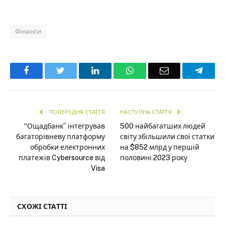
Фінанси
Facebook
Twitter
LinkedIn
WhatsApp
Email
Teleg
ПОПЕРЕДНЯ СТАТТЯ
НАСТУПНА СТАТТЯ
“Ощадбанк” інтегрував
500 найбагатших людей
багаторівневу платформу
світу збільшили свої статки
обробки електронних
на $852 млрд у першій
платежів Cybersource від
половині 2023 року
Visa
СХОЖІ СТАТТІ