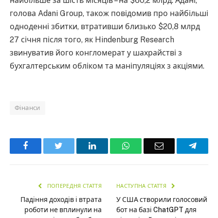
найбільше за шість місяців – на $60,2 млрд. Адані,
голова Adani Group, також повідомив про найбільші
одноденні збитки, втративши близько $20,8 млрд
27 січня після того, як Hindenburg Research
звинуватив його конгломерат у шахрайстві з
бухгалтерським обліком та маніпуляціях з акціями.
Фінанси
Facebook
Twitter
LinkedIn
WhatsApp
Email
Teleg
ПОПЕРЕДНЯ СТАТТЯ
НАСТУПНА СТАТТЯ
Падіння доходів і втрата
У США створили голосовий
роботи не вплинули на
бот на базі ChatGPT для