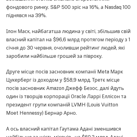
фондового ринку. S&P 500 зріс на 16%, а Nasdaq 100
піднявся на 39%.
Ілон Маск, найбагатша людина у світі, збільшив свій
власний капітал на $96,6 млрд протягом періоду з 1
січня до 30 червня, очоливши рейтинг людей, які
заробили найбільше грошей за півроку.
Друге місце посів засновник компанії Meta Марк
Цукерберг із доходом у $58,9 млрд. Третє місце
посів засновник Amazon Джефф Безос, далі йдуть
один із творців корпорації Oracle Ларрі Еллісон та
президент групи компаній LVMH (Louis Vuitton
Moet Hennessy) Бернар Арно.
А ось власний капітал Гаутама Адані зменшився