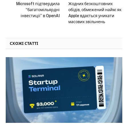
Microsoft підтвердила
Жодних безкоштовних
“багатомільярдні
обідів, обмежений найм: як
інвестиції” в OpenAI
Apple вдається уникати
масових звільнень
СХОЖІ СТАТТІ