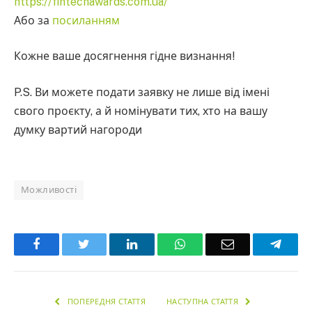
https://fintechawards.com.ua/
Або за
посиланням
Кожне ваше досягнення гідне визнання!
P.S. Ви можете подати заявку не лише від імені
свого проєкту, а й номінувати тих, хто на вашу
думку вартий нагороди
Можливості
Facebook
Twitter
LinkedIn
WhatsApp
Email
Teleg
ПОПЕРЕДНЯ СТАТТЯ
НАСТУПНА СТАТТЯ