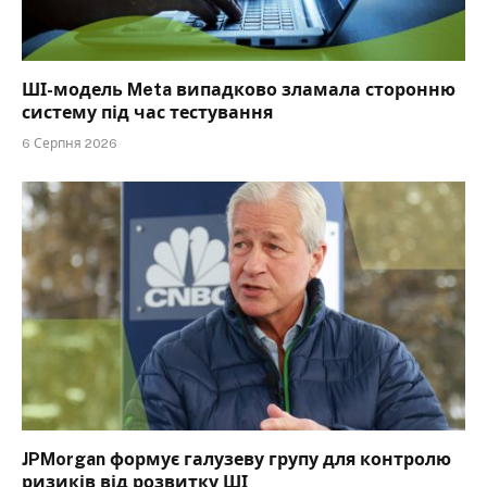
ШІ-модель Meta випадково зламала сторонню
систему під час тестування
6 Серпня 2026
JPMorgan формує галузеву групу для контролю
ризиків від розвитку ШІ