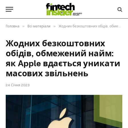
»
»
Головна
Всі матеріали
Жодних безкоштовних обідів, обмежений найм: як Apple вдається уникати масових звільнень
Жодних безкоштовних
обідів, обмежений найм:
як Apple вдається уникати
масових звільнень
24 Січня 2023