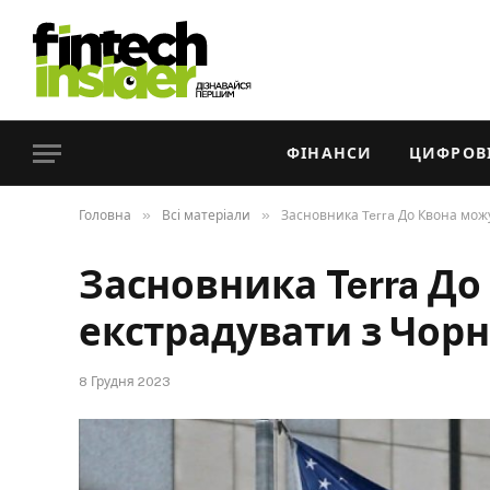
ФІНАНСИ
ЦИФРОВІ
»
»
Головна
Всі матеріали
Засновника Terra До Квона можу
Засновника Terra Д
екстрадувати з Чорн
8 Грудня 2023