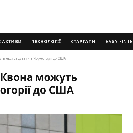
 АКТИВИ
ТЕХНОЛОГІЇ
СТАРТАПИ
EASY FINT
ть екстрадувати з Чорногорії до США
о Квона можуть
огорії до США