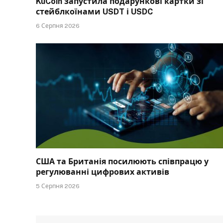
KuCoin запустила подарункові картки зі
стейблкоїнами USDT і USDC
6 Серпня 2026
США та Британія посилюють співпрацю у
регулюванні цифрових активів
5 Серпня 2026