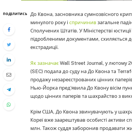
До Квона, засновника сумнозвісного крип
ПОДІЛИТИСЬ
минулого року і
спричинив
загальне паді
Сполучених Штатів. У Міністерстві юстиції
підробленими документами, схиляється д
екстрадиції.
Як зазначає
Wall Street Journal, у лютому 
(SEC) подала до суду на До Квона та Terra
продажу незареєстрованих цінних паперів
Нью-Йорка пред’явила До Квону вісім пу
щодо цінних паперів та шахрайство з вик
Крім США, До Квона звинувачують у шахрай
Кореї вже заарештував особисті активи сп
млн. Також суддя заборонив продавати жит