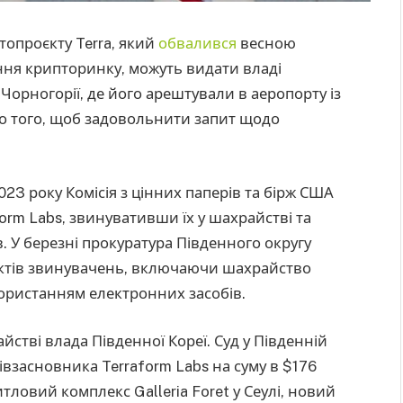
топроєкту Terra, який
обвалився
весною
ння крипторинку, можуть видати владі
 Чорногорії, де його арештували в аеропорту із
о того, щоб задовольнити запит щодо
2023 року Комісія з цінних паперів та бірж США
form Labs, звинувативши їх у шахрайстві та
. У березні прокуратура Південного округу
нктів звинувачень, включаючи шахрайство
ористанням електронних засобів.
стві влада Південної Кореї. Суд у Південній
івзасновника Terraform Labs на суму в $176
ловий комплекс Galleria Foret у Сеулі, новий