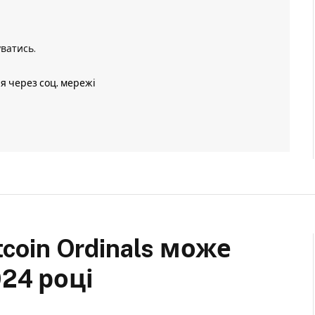
уватись
.
ія через соц. мережі
coin Ordinals може
24 році