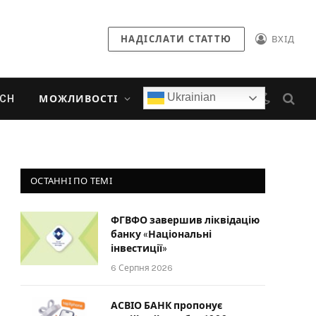
НАДІСЛАТИ СТАТТЮ
ВХІД
Ukrainian
ECH
МОЖЛИВОСТІ
ОСТАННІ ПО ТЕМІ
ФГВФО завершив ліквідацію
банку «Національні
інвестиції»
6 Серпня 2026
АСВІО БАНК пропонує