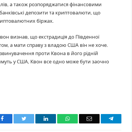
ілів, а також розпоряджатися фінансовими
 банківські депозити та криптовалюти, що
риптовалютних біржах.
 Квон визнав, що екстрадиція до Південної
ом, а мати справу з владою США він не хоче.
 звинувачення проти Квона в його рідній
тимуть у США, Квон все одно може бути заочно
Facebook
Twitter
LinkedIn
WhatsApp
Email
Telegra