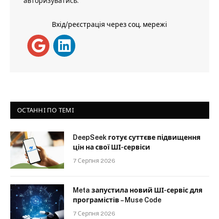
авторизуватись
.
Вхід/реєстрація через соц. мережі
ОСТАННІ ПО ТЕМІ
DeepSeek готує суттєве підвищення
цін на свої ШІ-сервіси
7 Серпня 2026
Meta запустила новий ШІ-сервіс для
програмістів – Muse Code
7 Серпня 2026