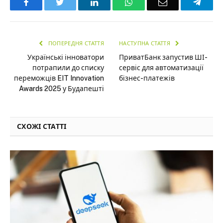
Facebook
Twitter
LinkedIn
WhatsApp
Email
Teleg
ПОПЕРЕДНЯ СТАТТЯ
НАСТУПНА СТАТТЯ
Українські інноватори
ПриватБанк запустив ШІ-
потрапили до списку
сервіс для автоматизації
переможців EIT Innovation
бізнес-платежів
Awards 2025 у Будапешті
СХОЖІ СТАТТІ