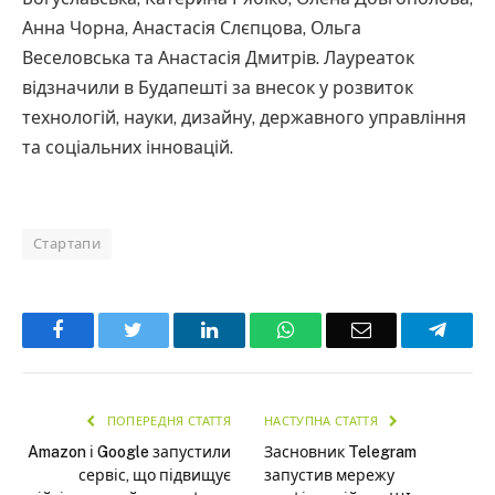
Анна Чорна, Анастасія Слєпцова, Ольга
Веселовська та Анастасія Дмитрів. Лауреаток
відзначили в Будапешті за внесок у розвиток
технологій, науки, дизайну, державного управління
та соціальних інновацій.
Стартапи
Facebook
Twitter
LinkedIn
WhatsApp
Email
Teleg
ПОПЕРЕДНЯ СТАТТЯ
НАСТУПНА СТАТТЯ
Amazon і Google запустили
Засновник Telegram
сервіс, що підвищує
запустив мережу