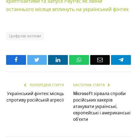
криптоактиви та запуск PayPal: як зміни
останнього місяця вплинуть на український фінтех
Цифрові активи
Facebook
Twitter
LinkedIn
WhatsApp
Email
Teleg
ПОПЕРЕДНЯ СТАТТЯ
НАСТУПНА СТАТТЯ
Український фінтех: місяць
Microsoft зірвала спроби
спротиву російській агресії
російських хакерів
атакувати українські,
європейські і американські
об’єкти