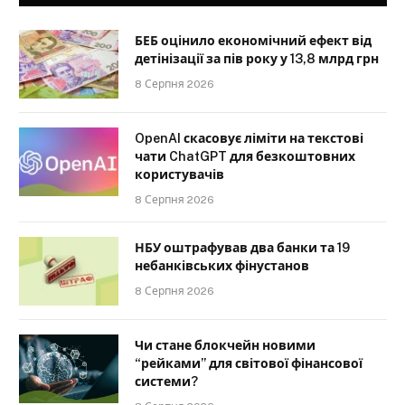
БЕБ оцінило економічний ефект від
детінізації за пів року у 13,8 млрд грн
8 Серпня 2026
OpenAI скасовує ліміти на текстові
чати ChatGPT для безкоштовних
користувачів
8 Серпня 2026
НБУ оштрафував два банки та 19
небанківських фінустанов
8 Серпня 2026
Чи стане блокчейн новими
“рейками” для світової фінансової
системи?