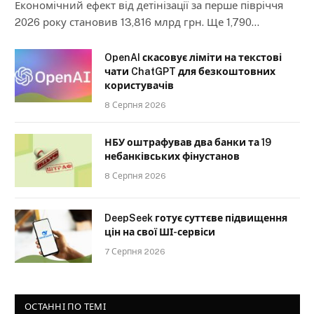
Економічний ефект від детінізації за перше півріччя
2026 року становив 13,816 млрд грн. Ще 1,790…
OpenAI скасовує ліміти на текстові
чати ChatGPT для безкоштовних
користувачів
8 Серпня 2026
НБУ оштрафував два банки та 19
небанківських фінустанов
8 Серпня 2026
DeepSeek готує суттєве підвищення
цін на свої ШІ-сервіси
7 Серпня 2026
ОСТАННІ ПО ТЕМІ