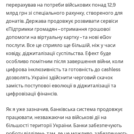
перерахував на потреби військових понад 12,9
млрд грн зі спеціального рахунку, створеного для
донатів. Держава продовжує розвивати сервіси
єПідтримки громадян – отримання грошової
допомоги на віртуальну картку – та нові eGov
послуги. Все це сприяло ще більшій, ніж у часи
ковіду, діджиталізації суспільства. Ефект буде
особливо помітним після завершення війни, коли
цифрова інклюзивність та готовність до cashless
дозволять Україні здійснити черговий скачок
замість поступової еволюції в діджиталізації та
цифровізації фінансів.
Як я уже зазначив, банківська система продовжує
працювати, незважаючи на військові дії на
більшості території України. Банки забезпечують
роботу відділень там, де це можливо, забезпечують