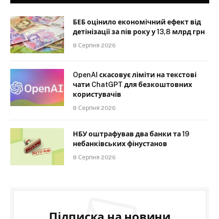
БЕБ оцінило економічний ефект від
детінізації за пів року у 13,8 млрд грн
8 Серпня 2026
OpenAI скасовує ліміти на текстові
чати ChatGPT для безкоштовних
користувачів
8 Серпня 2026
НБУ оштрафував два банки та 19
небанківських фінустанов
8 Серпня 2026
Підписка на новини