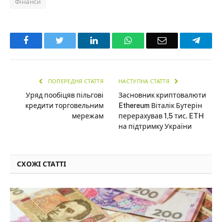
Фінанси
Facebook
Twitter
LinkedIn
WhatsApp
Email
Teleg
ПОПЕРЕДНЯ СТАТТЯ
НАСТУПНА СТАТТЯ
Уряд пообіцяв пільгові
Засновник криптовалюти
кредити торговельним
Ethereum Віталік Бутерін
мережам
перерахував 1,5 тис. ETH
на підтримку України
СХОЖІ СТАТТІ