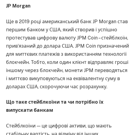
JP Morgan
Ще в 2019 році американський банк JP Morgan став
першим банком у США, який створив і успішно
протестував цифрову валюту JPM Coin – стейблкоїн,
прив’язаний до долара США. JPM Coin призначений
для миттєвих платежів з використанням технології
блокчейн. Тобто, коли один клієнт відправляє гроші
іншому через блокчейн, монети JPM переводяться
і миттєво викуповуються на еквівалентну суму в
доларах США, скорочуючи час розрахунку.
Що таке стейблкоїни та чи потрібно їх
випускати банкам
Стейблкоїни — це цифрові активи, що мають
стабільну вартість, на відміну від інших