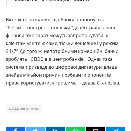
Він також зазначив, що банки пропонують
“беззмістовні речі”, оскільки “децентрализовані
фінанси вже зараз можуть запропонувати їх
клієнтам усе те ж саме, тільки дешевше і у режимі
24/7”. До того ж, непотрібними комерційні банки
зроблять і CBDC від центробанків. “Однак така
система призведе до цифрової диктатури: влада
знайде мільйон причин позбавити опонентів
права користуватися грошима”, – додав Станіслав.
Цифрові активи
Facebook
Twitter
LinkedIn
WhatsApp
Email
Teleg