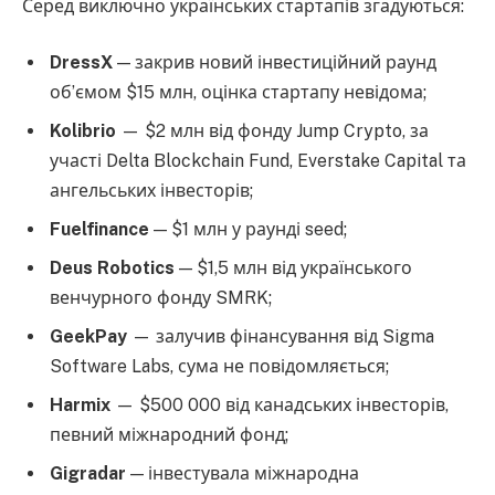
Серед виключно українських стартапів згадуються:
DressX
— закрив новий інвестиційний раунд
обʼємом $15 млн, оцінка стартапу невідома;
Kolibrio
— $2 млн від фонду Jump Crypto, за
участі Delta Blockchain Fund, Everstake Capital та
ангельських інвесторів;
Fuelfinance
— $1 млн у раунді seed;
Deus Robotics
— $1,5 млн від українського
венчурного фонду SMRK;
GeekPay
— залучив фінансування від Sigma
Software Labs, сума не повідомляється;
Harmix
— $500 000 від канадських інвесторів,
певний міжнародний фонд;
Gigradar
— інвестувала міжнародна