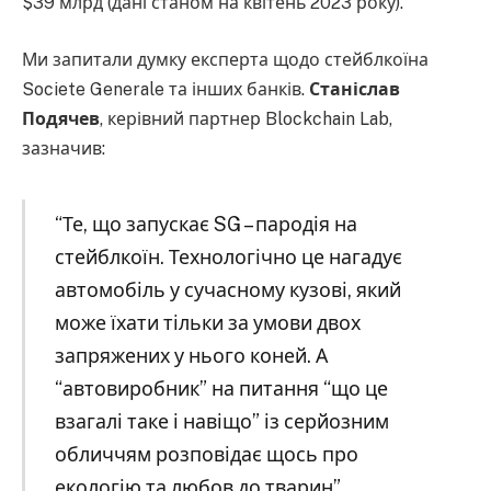
$39 млрд (дані станом на квітень 2023 року).
Ми запитали думку експерта щодо стейблкоїна
Societe Generale та інших банків.
Станіслав
Подячев
, керівний партнер Blockchain Lab,
зазначив:
“Те, що запускає SG – пародія на
стейблкоїн. Технологічно це нагадує
автомобіль у сучасному кузові, який
може їхати тільки за умови двох
запряжених у нього коней. А
“автовиробник” на питання “що це
взагалі таке і навіщо” із серйозним
обличчям розповідає щось про
екологію та любов до тварин”.