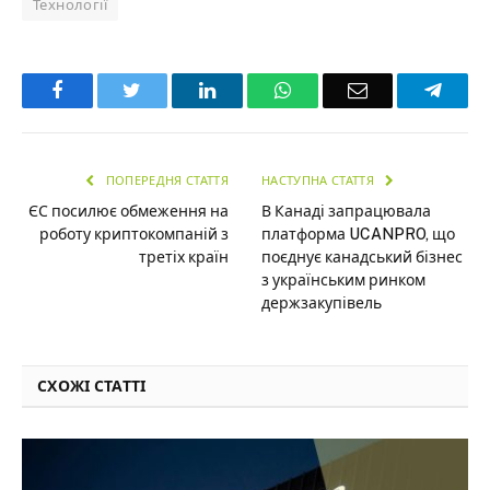
Технології
Facebook
Twitter
LinkedIn
WhatsApp
Email
Teleg
ПОПЕРЕДНЯ СТАТТЯ
НАСТУПНА СТАТТЯ
ЄС посилює обмеження на
В Канаді запрацювала
роботу криптокомпаній з
платформа UCANPRO, що
третіх країн
поєднує канадський бізнес
з українським ринком
держзакупівель
СХОЖІ СТАТТІ