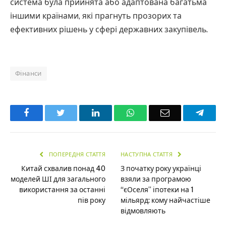
система була прийнята або адаптована багатьма
іншими країнами, які прагнуть прозорих та
ефективних рішень у сфері державних закупівель.
Фінанси
Facebook
Twitter
LinkedIn
WhatsApp
Email
Teleg
ПОПЕРЕДНЯ СТАТТЯ
НАСТУПНА СТАТТЯ
Китай схвалив понад 40
З початку року українці
моделей ШІ для загального
взяли за програмою
використання за останні
“єОселя” іпотеки на 1
пів року
мільярд: кому найчастіше
відмовляють