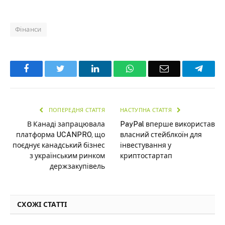
Фінанси
Facebook
Twitter
LinkedIn
WhatsApp
Email
Teleg
ПОПЕРЕДНЯ СТАТТЯ
НАСТУПНА СТАТТЯ
В Канаді запрацювала
PayPal вперше використав
платформа UCANPRO, що
власний стейблкоїн для
поєднує канадський бізнес
інвестування у
з українським ринком
криптостартап
держзакупівель
СХОЖІ СТАТТІ