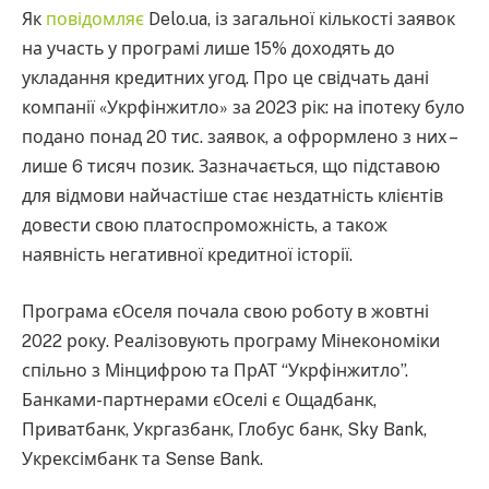
Як
повідомляє
Delo.ua, із загальної кількості заявок
на участь у програмі лише 15% доходять до
укладання кредитних угод. Про це свідчать дані
компанії «Укрфінжитло» за 2023 рік: на іпотеку було
подано понад 20 тис. заявок, а офрормлено з них –
лише 6 тисяч позик. Зазначається, що підставою
для відмови найчастіше стає нездатність клієнтів
довести свою платоспроможність, а також
наявність негативної кредитної історії.
Програма єОселя почала свою роботу в жовтні
2022 року. Реалізовують програму Мінекономіки
спільно з Мінцифрою та ПрАТ “Укрфінжитло”.
Банками-партнерами єОселі є Ощадбанк,
Приватбанк, Укргазбанк, Глобус банк, Sky Bank,
Укрексімбанк та Sense Bank.