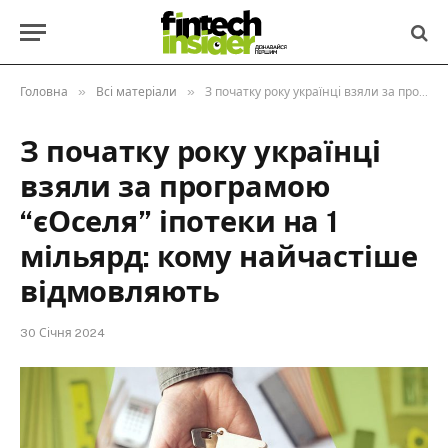
»
»
Головна
Всі матеріали
З початку року українці взяли за програмою “єОселя” іпотеки на 1 мільярд: кому найчастіше відмовляють
З початку року українці
взяли за програмою
“єОселя” іпотеки на 1
мільярд: кому найчастіше
відмовляють
30 Січня 2024