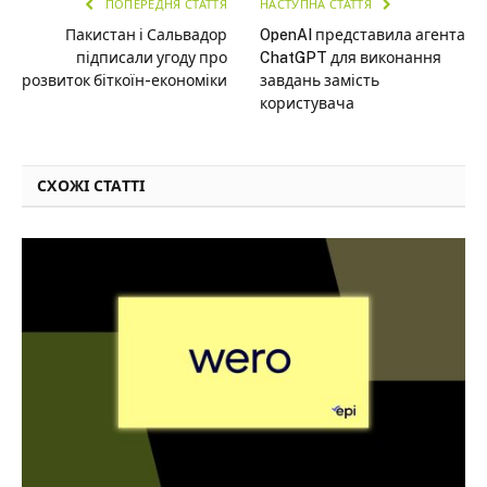
ПОПЕРЕДНЯ СТАТТЯ
НАСТУПНА СТАТТЯ
Пакистан і Сальвадор
OpenAI представила агента
підписали угоду про
ChatGPT для виконання
розвиток біткоїн-економіки
завдань замість
користувача
СХОЖІ СТАТТІ