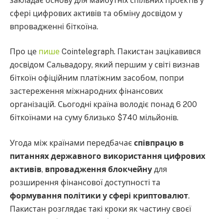
закладає основу для майбутніх спільних проєктів у
сфері цифрових активів та обміну досвідом у
впровадженні біткоїна.
Про це
пише
Cointelegraph. Пакистан зацікавився
досвідом Сальвадору, який першим у світі визнав
біткоїн офіційним платіжним засобом, попри
застереження міжнародних фінансових
організацій. Сьогодні країна володіє понад 6 200
біткоїнами на суму близько $740 мільйонів.
Угода між країнами передбачає
співпрацю в
питаннях державного використання цифрових
активів
,
впровадження блокчейну
для
розширення фінансової доступності та
формування політики у сфері криптовалют
.
Пакистан розглядає такі кроки як частину своєї