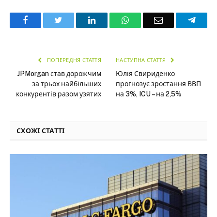
Facebook
Twitter
LinkedIn
WhatsApp
Email
Teleg
ПОПЕРЕДНЯ СТАТТЯ
НАСТУПНА СТАТТЯ
JPMorgan став дорожчим
Юлія Свириденко
за трьох найбільших
прогнозує зростання ВВП
конкурентів разом узятих
на 3%, ICU – на 2,5%
СХОЖІ СТАТТІ