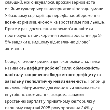
слабший, ніж очікувалося, врожай зернових та
олійних культур через несприятливі погодні умови.
У базовому сценарії, що передбачає збереження
воєнних ризиків, економіка зростатиме повільніше.
Проте у разі досягнення перемир’я аналітики
прогнозують прискорення темпів зростання до 3-
5% завдяки швидшому відновленню ділової
активності.
Серед ключових ризиків для економіки аналітики
називають
дефіцит робочої сили
,
обмеженість
капіталу
,
скорочення бюджетного дефіциту
та
загальну геополітичну невизначеність
. Попри ці
виклики, підтримкою для економіки залишається
внутрішнє споживання, зокрема завдяки
зростанню зарплат у приватному секторі, які у
першому кварталі 2025 року зросли на 24% у