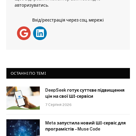
авторизуватись
.
Вхід/реєстрація через соц. мережі
ОСТАННІ ПО ТЕМІ
DeepSeek готує суттєве підвищення
цін на свої ШІ-сервіси
7 Серпня 2026
Meta запустила новий ШІ-сервіс для
програмістів – Muse Code