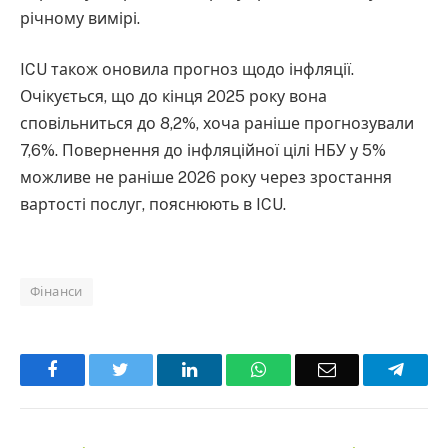
річному вимірі.
ICU також оновила прогноз щодо інфляції.
Очікується, що до кінця 2025 року вона
сповільниться до 8,2%, хоча раніше прогнозували
7,6%. Повернення до інфляційної цілі НБУ у 5%
можливе не раніше 2026 року через зростання
вартості послуг, пояснюють в ICU.
Фінанси
Facebook
Twitter
LinkedIn
WhatsApp
Email
Teleg