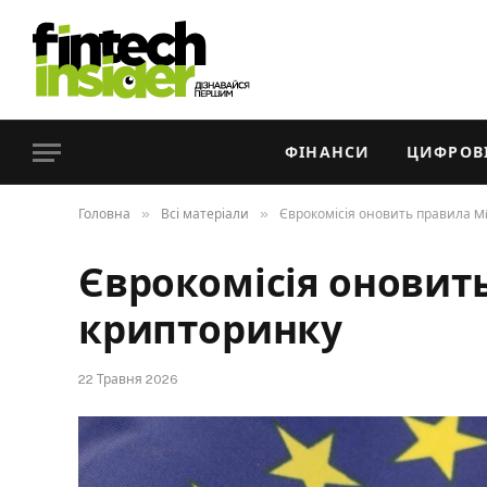
ФІНАНСИ
ЦИФРОВІ
»
»
Головна
Всі матеріали
Єврокомісія оновить правила M
Єврокомісія оновит
крипторинку
22 Травня 2026