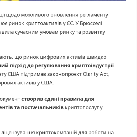
ації щодо можливого оновлення регламенту
улює ринок криптоактивів у ЄС. У Брюсселі
равила сучасним умовам ринку та розвитку
начають, що ринок цифрових активів швидко
ий підхід до регулювання криптоіндустрії
.
ту США підтримав законопроєкт Clarity Act,
рових активів у США.
 Документ
створив єдині правила для
тентів та постачальників
криптопослуг у
е ліцензування криптокомпаній для роботи на