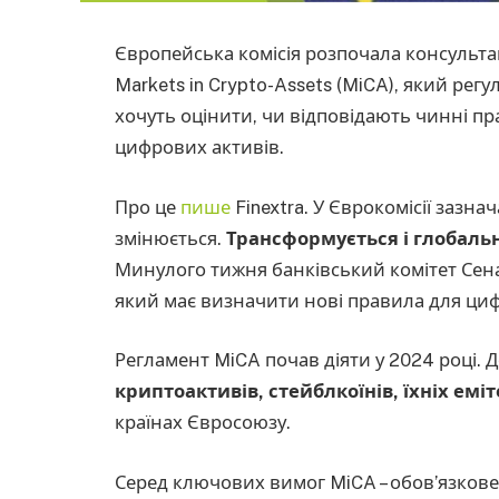
Європейська комісія розпочала консульт
Markets in Crypto-Assets (MiCA), який рег
хочуть оцінити, чи відповідають чинні п
цифрових активів.
Про це
пише
Finextra. У Єврокомісії заз
змінюється.
Трансформується і глобальн
Минулого тижня банківський комітет Сена
який має визначити нові правила для циф
Регламент MiCA почав діяти у 2024 році.
криптоактивів, стейблкоїнів, їхніх емі
країнах Євросоюзу.
Серед ключових вимог MiCA – обов’язков