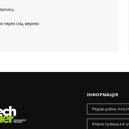
уватись
.
ія через соц. мережі
ІНФОРМАЦІЯ
Редакційна полі
Користувацька у