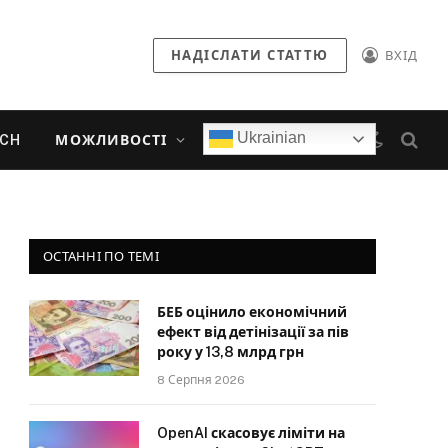
НАДІСЛАТИ СТАТТЮ
ВХІД
Ukrainian
ECH
МОЖЛИВОСТІ
ОСТАННІ ПО ТЕМІ
БЕБ оцінило економічний
ефект від детінізації за пів
року у 13,8 млрд грн
8 Серпня 2026
OpenAI скасовує ліміти на