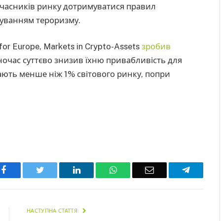
 учасників ринку дотримуватися правил
суванням тероризму.
for Europe, Markets in Crypto-Assets
зробив
очас суттєво знизив їхню привабливість для
ають менше ніж 1% світового ринку, попри
Facebook
Twitter
LinkedIn
WhatsApp
Email
Telegra
НАСТУПНА СТАТТЯ