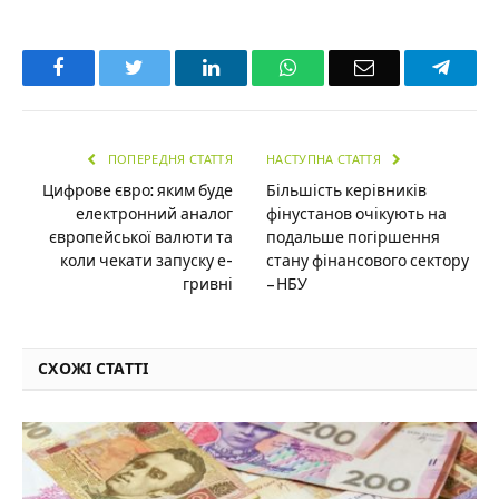
Facebook
Twitter
LinkedIn
WhatsApp
Email
Teleg
ПОПЕРЕДНЯ СТАТТЯ
НАСТУПНА СТАТТЯ
Цифрове євро: яким буде
Більшість керівників
електронний аналог
фінустанов очікують на
європейської валюти та
подальше погіршення
коли чекати запуску е-
стану фінансового сектору
гривні
– НБУ
СХОЖІ СТАТТІ