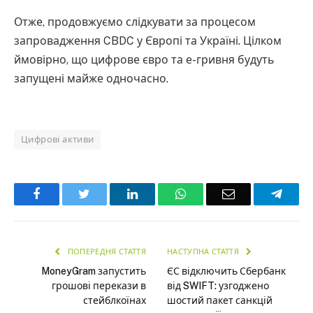
Отже, продовжуємо слідкувати за процесом
запровадження CBDC у Європі та Україні. Цілком
ймовірно, що цифрове євро та е-гривня будуть
запущені майже одночасно.
Цифрові активи
Facebook
Twitter
LinkedIn
WhatsApp
Email
Teleg
ПОПЕРЕДНЯ СТАТТЯ
НАСТУПНА СТАТТЯ
MoneyGram запустить
ЄС відключить Сбербанк
грошові перекази в
від SWIFT: узгоджено
стейблкоїнах
шостий пакет санкцій