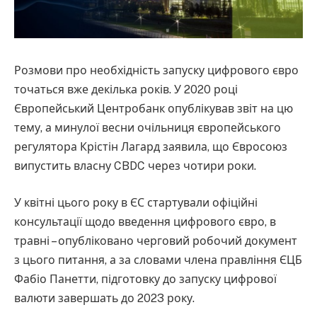
Розмови про необхідність запуску цифрового євро
точаться вже декілька років. У 2020 році
Європейський Центробанк опублікував звіт на цю
тему, а минулої весни очільниця європейського
регулятора Крістін Лагард заявила, що Євросоюз
випустить власну CBDC через чотири роки.
У квітні цього року в ЄС стартували офіційні
консультації щодо введення цифрового євро, в
травні – опубліковано черговий робочий документ
з цього питання, а за словами члена правління ЄЦБ
Фабіо Панетти, підготовку до запуску цифрової
валюти завершать до 2023 року.