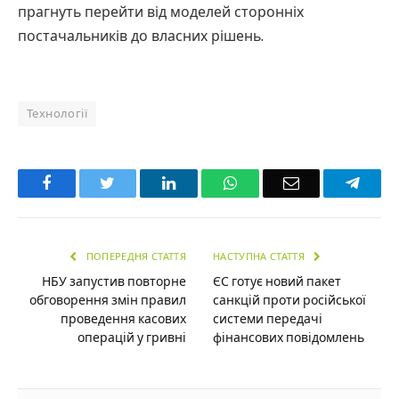
прагнуть перейти від моделей сторонніх
постачальників до власних рішень.
Технології
Facebook
Twitter
LinkedIn
WhatsApp
Email
Teleg
ПОПЕРЕДНЯ СТАТТЯ
НАСТУПНА СТАТТЯ
НБУ запустив повторне
ЄС готує новий пакет
обговорення змін правил
санкцій проти російської
проведення касових
системи передачі
операцій у гривні
фінансових повідомлень