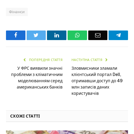
Фінанси
Facebook
Twitter
LinkedIn
WhatsApp
Email
Teleg
ПОПЕРЕДНЯ СТАТТЯ
НАСТУПНА СТАТТЯ
У ФРС виявили значні
Зловмисники зламали
проблеми з кліматичним
клієнтський портал Dell,
моделюванням серед
отримавши доступ до 49
американських банків
млн записів даних
користувачів
СХОЖІ СТАТТІ