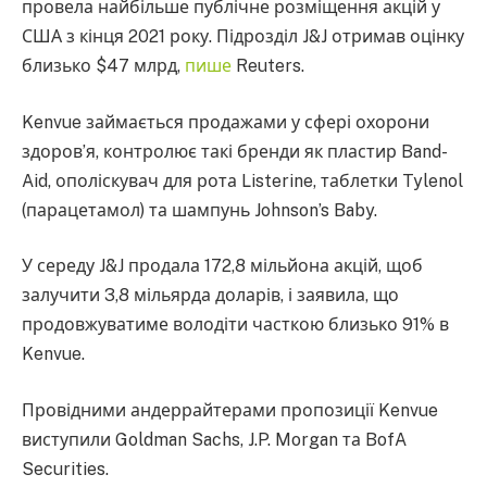
провела найбільше публічне розміщення акцій у
США з кінця 2021 року. Підрозділ J&J отримав оцінку
близько $47 млрд,
пише
Reuters.
Kenvue займається продажами у сфері охорони
здоров’я, контролює такі бренди як пластир Band-
Aid, ополіскувач для рота Listerine, таблетки Tylenol
(парацетамол) та шампунь Johnson’s Baby.
У середу J&J продала 172,8 мільйона акцій, щоб
залучити 3,8 мільярда доларів, і заявила, що
продовжуватиме володіти часткою близько 91% в
Kenvue.
Провідними андеррайтерами пропозиції Kenvue
виступили Goldman Sachs, J.P. Morgan та BofA
Securities.