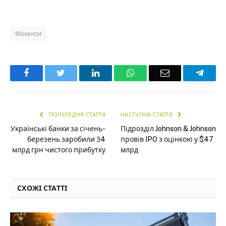
Фінанси
Facebook
Twitter
LinkedIn
WhatsApp
Email
Teleg
ПОПЕРЕДНЯ СТАТТЯ
НАСТУПНА СТАТТЯ
Українські банки за січень-
Підрозділ Johnson & Johnson
березень заробили З4
провів IPO з оцінкою у $47
млрд грн чистого прибутку
млрд
СХОЖІ СТАТТІ