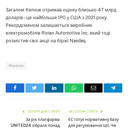
Загалом Kenvue отримав оцінку близько 47 млрд
доларів – це найбільше IPO у США з 2021 року.
Рекордсменом залишається виробник
електромобілів Rivian Automotive Inc, який тоді
розмістив свої акції на біржі Nasdaq.
Фінанси
Facebook
Twitter
LinkedIn
WhatsApp
Email
Teleg
ПОПЕРЕДНЯ СТАТТЯ
НАСТУПНА СТАТТЯ
За рік платформа
ЄС готує нормативну базу
UNITED24 зібрала понад
для регулювання ШІ. Чи