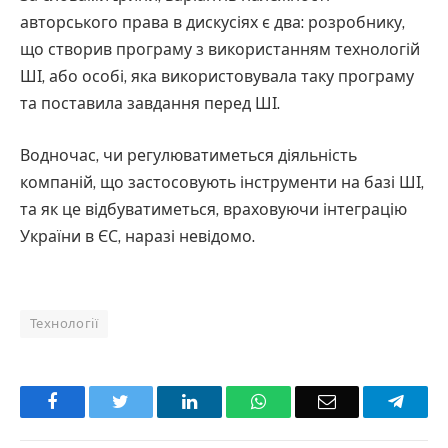
авторського права в дискусіях є два: розробнику,
що створив програму з використанням технологій
ШІ, або особі, яка використовувала таку програму
та поставила завдання перед ШІ.
Водночас, чи регулюватиметься діяльність
компаній, що застосовують інструменти на базі ШІ,
та як це відбуватиметься, враховуючи інтеграцію
України в ЄС, наразі невідомо.
Технології
Facebook
Twitter
LinkedIn
WhatsApp
Email
Teleg