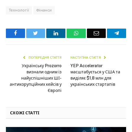
Технології
Фінанси
Facebook
Twitter
LinkedIn
WhatsApp
Email
Teleg
ПОПЕРЕДНЯ СТАТТЯ
НАСТУПНА СТАТТЯ
Українську Prozorro
YEP Accelerator
визнали одним із
масштабується у США та
найуспішніших ШІ-
виділяє $1,8 млн для
антикорупційних кейсів у
українських стартапів
Європі
СХОЖІ СТАТТІ