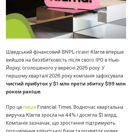
Шведський фінансовий BNPL-гігант Klarna вперше
вийшов на беззбитковість після свого IPO в Нью-
Йорку, оголошеного у вересні 2025 року. У
першому кварталі 2026 року компанія зафіксувала
чистий прибуток у $1 млн проти збитку $99 млн
роком раніше
.
Про це
пише
Financial Times. Водночас квартальна
виручка Klarna зросла на 44% і досягла $1 млрд.
Компанія зазначає, що зростання підтримують
розширення клієнтської бази та розвиток нових