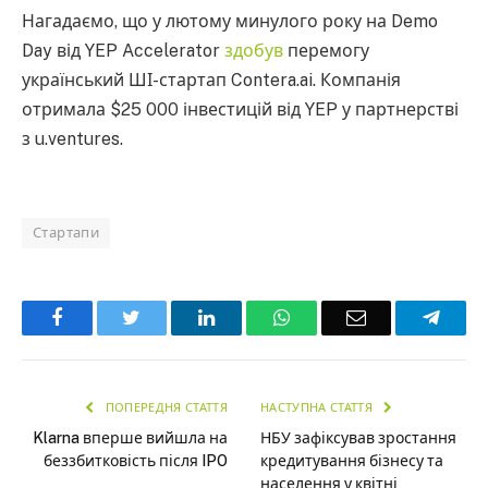
Нагадаємо, що у лютому минулого року на Demo
Day від YEP Accelerator
здобув
перемогу
український ШІ-стартап Contera.ai. Компанія
отримала $25 000 інвестицій від YEP у партнерстві
з u.ventures.
Стартапи
Facebook
Twitter
LinkedIn
WhatsApp
Email
Teleg
ПОПЕРЕДНЯ СТАТТЯ
НАСТУПНА СТАТТЯ
Klarna вперше вийшла на
НБУ зафіксував зростання
беззбитковість після IPO
кредитування бізнесу та
населення у квітні