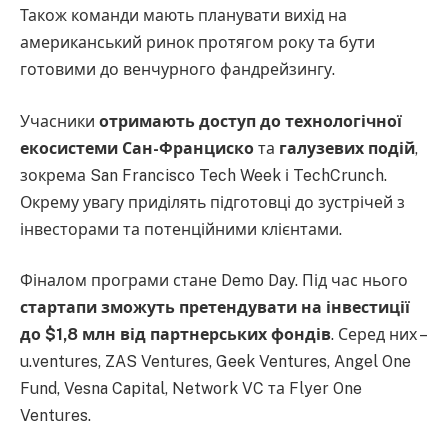
Також команди мають планувати вихід на
американський ринок протягом року та бути
готовими до венчурного фандрейзингу.
Учасники
отримають доступ до технологічної
екосистеми Сан-Франциско
та
галузевих подій
,
зокрема San Francisco Tech Week і TechCrunch.
Окрему увагу приділять підготовці до зустрічей з
інвесторами та потенційними клієнтами.
Фіналом програми стане Demo Day. Під час нього
стартапи зможуть претендувати на інвестиції
до $1,8 млн від партнерських фондів
. Серед них –
u.ventures, ZAS Ventures, Geek Ventures, Angel One
Fund, Vesna Capital, Network VC та Flyer One
Ventures.