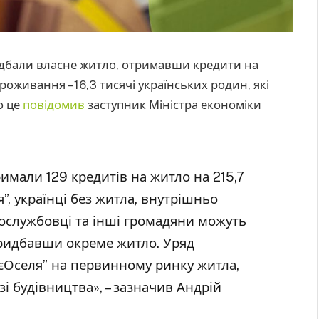
придбали власне житло, отримавши кредити на
оживання – 16,3 тисячі українських родин, які
о це
повідомив
заступник Міністра економіки
имали 129 кредитів на житло на 215,7
”, українці без житла, внутрішньо
вослужбовці та інші громадяни можуть
ридбавши окреме житло. Уряд
єОселя” на первинному ринку житла,
і будівництва», – зазначив Андрій