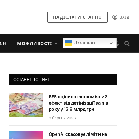
НАДІСЛАТИ СТАТТЮ
ВХІД
Ukrainian
ECH
МОЖЛИВОСТІ
ОСТАННІ ПО ТЕМІ
БЕБ оцінило економічний
ефект від детінізації за пів
року у 13,8 млрд грн
8 Серпня 2026
OpenAI скасовує ліміти на