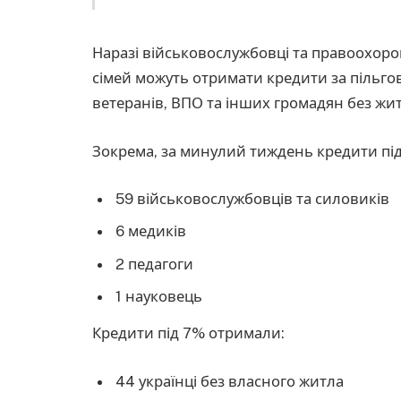
Наразі військовослужбовці та правоохоронц
сімей можуть отримати кредити за пільго
ветеранів, ВПО та інших громадян без жит
Зокрема, за минулий тиждень кредити пі
59 військовослужбовців та силовиків
6 медиків
2 педагоги
1 науковець
Кредити під 7% отримали:
44 українці без власного житла