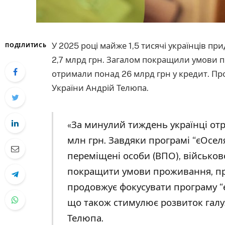
У 2025 році майже 1,5 тисячі українців 
ПОДІЛИТИСЬ
2,7 млрд грн. Загалом покращили умови пр
отримали понад 26 млрд грн у кредит. Пр
України Андрій Телюпа.
«За минулий тиждень українці отр
млн грн. Завдяки програмі “єОселя
переміщені особи (ВПО), військо
покращити умови проживання, п
продовжує фокусувати програму “
що також стимулює розвиток галуз
Телюпа.