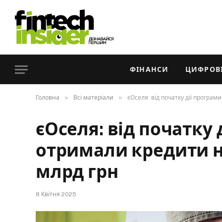
ФІНАНСИ
ЦИФРОВІ
»
»
Головна
Всі матеріали
єОселя: від початку дії програ
єОселя: від початку 
отримали кредити н
млрд грн
8 Квітня 2025