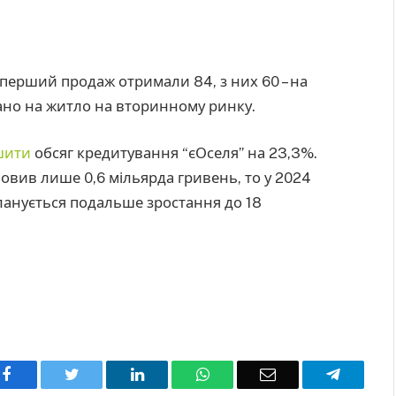
 перший продаж отримали 84, з них 60 – на
дано на житло на вторинному ринку.
шити
обсяг кредитування “єОселя” на 23,3%.
овив лише 0,6 мільярда гривень, то у 2024
 планується подальше зростання до 18
Facebook
Twitter
LinkedIn
WhatsApp
Email
Telegra