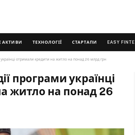
 АКТИВИ
ТЕХНОЛОГІЇ
СТАРТАПИ
EASY FINT
ми українці отримали кредити на житло на понад 26 млрд грн
дії програми українці
а житло на понад 26