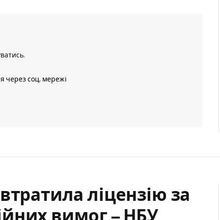
уватись
.
ія через соц. мережі
втратила ліцензію за
йних вимог – НБУ