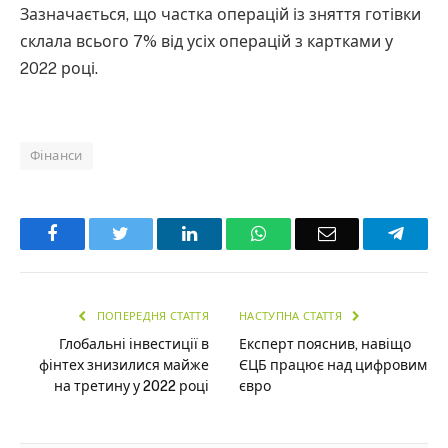
Зазначається, що частка операцій із зняття готівки
склала всього 7% від усіх операцій з картками у
2022 році.
Фінанси
Facebook
Twitter
LinkedIn
WhatsApp
Email
Teleg
ПОПЕРЕДНЯ СТАТТЯ
НАСТУПНА СТАТТЯ
Глобальні інвестиції в
Експерт пояснив, навіщо
фінтех знизилися майже
ЄЦБ працює над цифровим
на третину у 2022 році
євро