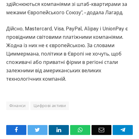
здійснюються компаніями зі штаб-квартирами за
межами Європейського Союзу”, – додала Лагард.
Дійсно, Mastercard, Visa, PayPal, Alipay і UnionPay є
провідними світовими платіжними компаніями.
Жодна із них не є європейською. За словами
Циммермана, політики в Європі не хочуть, щоб
споживачі або приватні фірми в регіоні стали
залежними від американських великих
технологічних компаній.
Фінанси
Цифрові активи
Facebook
Twitter
LinkedIn
WhatsApp
Email
Teleg