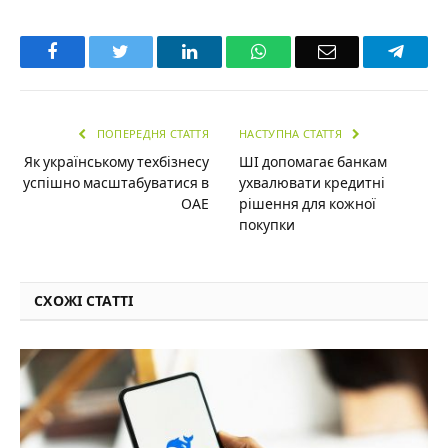
Facebook
Twitter
LinkedIn
WhatsApp
Email
Teleg
ПОПЕРЕДНЯ СТАТТЯ
НАСТУПНА СТАТТЯ
Як українському техбізнесу
ШІ допомагає банкам
успішно масштабуватися в
ухвалювати кредитні
ОАЕ
рішення для кожної
покупки
СХОЖІ СТАТТІ