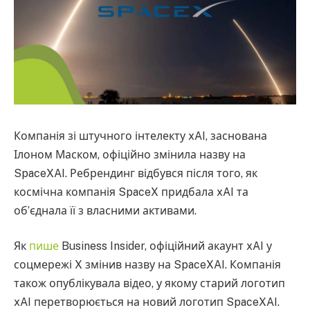
Компанія зі штучного інтелекту xAI, заснована
Ілоном Маском, офіційно змінила назву на
SpaceXAI. Ребрендинг відбувся після того, як
космічна компанія SpaceX придбала xAI та
об’єднала її з власними активами.
Як
пише
Business Insider, офіційний акаунт xAI у
соцмережі X змінив назву на SpaceXAI. Компанія
також опублікувала відео, у якому старий логотип
xAI перетворюється на новий логотип SpaceXAI.