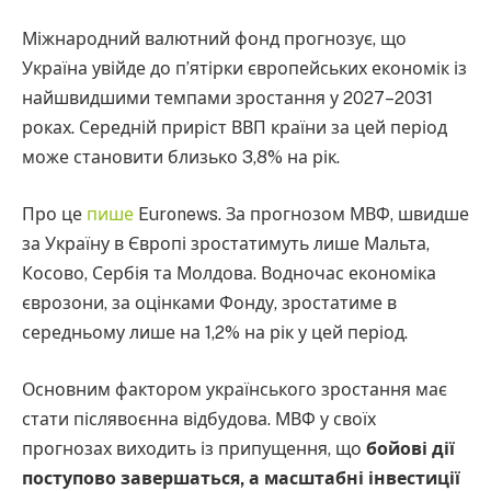
Міжнародний валютний фонд прогнозує, що
Україна увійде до п’ятірки європейських економік із
найшвидшими темпами зростання у 2027–2031
роках. Середній приріст ВВП країни за цей період
може становити близько 3,8% на рік.
Про це
пише
Euronews. За прогнозом МВФ, швидше
за Україну в Європі зростатимуть лише Мальта,
Косово, Сербія та Молдова. Водночас економіка
єврозони, за оцінками Фонду, зростатиме в
середньому лише на 1,2% на рік у цей період.
Основним фактором українського зростання має
стати післявоєнна відбудова. МВФ у своїх
прогнозах виходить із припущення, що
бойові дії
поступово завершаться, а масштабні інвестиції