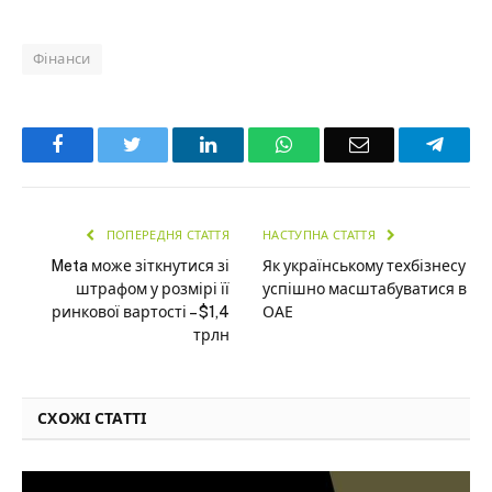
Фінанси
Facebook
Twitter
LinkedIn
WhatsApp
Email
Teleg
ПОПЕРЕДНЯ СТАТТЯ
НАСТУПНА СТАТТЯ
Meta може зіткнутися зі
Як українському техбізнесу
штрафом у розмірі її
успішно масштабуватися в
ринкової вартості – $1,4
ОАЕ
трлн
СХОЖІ СТАТТІ