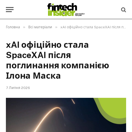
»
»
Головна
Всі матеріали
xAI офіційно стала SpaceXAI після поглинання компанією Ілона Маска
xAI офіційно стала
SpaceXAI після
поглинання компанією
Ілона Маска
7 Липня 2026