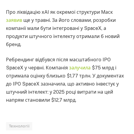
Про ліквідацію xAI як окремої структури Маск
заявив
ще у травні. За його словами, розробки
компанії мали бути інтегровані у SpaceX, а
продукти штучного інтелекту отримали б новий
бренд.
Ребрендинг відбувся після масштабного IPO
SpaceX у червні. Компанія
залучила
$75 млрд і
отримала оцінку близько $1,77 трлн. У документах
до IPO SpaceX зазначила, що активно інвестує у
штучний інтелект: у 2025 році витрати на цей
напрям становили $12,7 млрд.
Технології