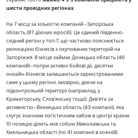
шести провідних регіонах
.
На 7 місці за кількістю компаній – Запорізька
область (87 діючих юросіб). Це єдиний південно-
східний регіон у топ-7, що частково пояснюється
релокацією бізнесів з окупованих територій на
Запоріжжя. 8 місце займає Донецька область (46
компаній) – попри активні бойові дії, десятки
онлайн-бізнесів залишаються зареєстрованими
саме у цьому регіоні, імовірно, діючи на
підконтрольній території (наприклад, у
Краматорську, Слов’янську тощо). Дев’ята за
активністю – Вінницька область (43 компанії), яка
слугує значним логістичним хабом в центрі країни.
10 позицію ділять між собою Миколаївська та
Хмельницька області (по 41 компанії в кожній).