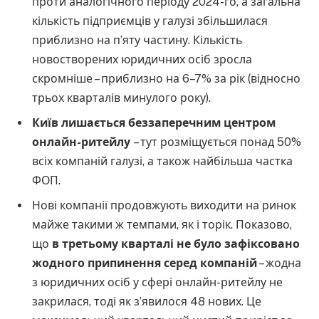
проти аналогічного періоду 2024-го, а загальна
кількість підприємців у галузі збільшилася
приблизно на п’яту частину. Кількість
новостворених юридичних осіб зросла
скромніше – приблизно на 6–7% за рік (відносно
трьох кварталів минулого року).
Київ лишається беззаперечним центром
онлайн-ритейлу
– тут розміщується понад 50%
всіх компаній галузі, а також найбільша частка
ФОП.
Нові компанії продовжують виходити на ринок
майже такими ж темпами, як і торік. Показово,
що
в третьому кварталі не було зафіксовано
жодного припинення серед компаній
– жодна
з юридичних осіб у сфері онлайн-ритейлу не
закрилася, тоді як з’явилося 48 нових. Це