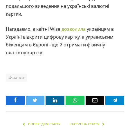
подальшого виведення на українські валютні
картки.
Нагадаємо, в квітні Wise
дозволила
українцям в
Україні відкрити цифрову картку, а українським
біженцям в Європі – ще й отримати фізичну
платіжну картку.
Фінанси
Facebook
Twitter
LinkedIn
WhatsApp
Email
Teleg
ПОПЕРЕДНЯ СТАТТЯ
НАСТУПНА СТАТТЯ