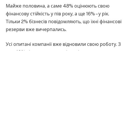
Майже половина, а саме 48% оцінюють свою
фінансову стійкість у пів року, а ще 16% – у рік.
Тільки 2% бізнесів повідомляють, що їхні фінансові
резерви вже вичерпались.
Усі опитані компанії вже відновили свою роботу. З
них 49% відновили свою діяльність у повному
обсязі, а 51% – частково. Серед компаній, що
працюють частково, 44% були вимушені скоротити
географію своєї діяльності, 20% – закрити частину
офісів чи торгових точок, 18% – перейти в онлайн.
Динаміка виплати компаніями заробітної плати
залишається практично незмінною. Так, 61%
продовжують виплати у повному обсязі, а 28%
роблять це з авансовими чи додатковими
виплатами. Однак, кількість компаній, що