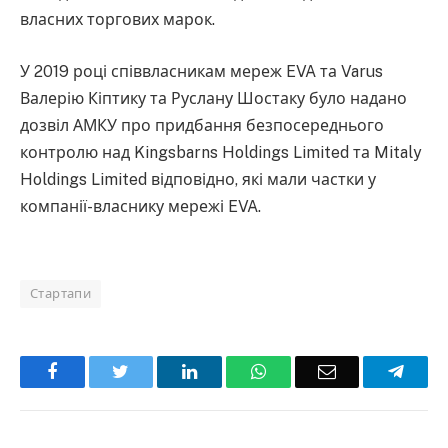
власних торгових марок.
У 2019 році співвласникам мереж EVA та Varus
Валерію Кіптику та Руслану Шостаку було надано
дозвіл АМКУ про придбання безпосереднього
контролю над Kingsbarns Holdings Limited та Mitaly
Holdings Limited відповідно, які мали частки у
компанії-власнику мережі EVA.
Стартапи
Facebook
Twitter
LinkedIn
WhatsApp
Email
Teleg