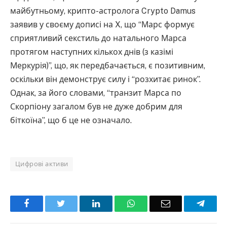
майбутньому, крипто-астролога Crypto Damus
заявив у своєму дописі на X, що “Марс формує
сприятливий секстиль до натального Марса
протягом наступних кількох днів (з казімі
Меркурія)”, що, як передбачається, є позитивним,
оскільки він демонструє силу і “розхитає ринок”.
Однак, за його словами, “транзит Марса по
Скорпіону загалом був не дуже добрим для
біткоїна”, що б це не означало.
Цифрові активи
Facebook
Twitter
LinkedIn
WhatsApp
Email
Teleg