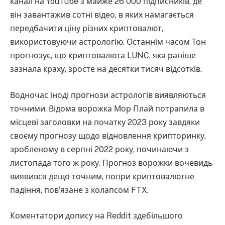
канал на YouTube з майже 26 000 підписників, де
він завантажив сотні відео, в яких намагається
передбачити ціну різних криптовалют,
використовуючи астрологію. Останнім часом Тон
прогнозує, що криптовалюта LUNC, яка раніше
зазнала краху, зросте на десятки тисяч відсотків.
Водночас іноді прогнози астрологів виявляються
точними. Відома ворожка Мор Плай потрапила в
місцеві заголовки на початку 2023 року завдяки
своєму прогнозу щодо відновлення крипторинку,
зробленому в серпні 2022 року, починаючи з
листопада того ж року. Прогноз ворожки вочевидь
виявився дещо точним, попри криптовалютне
падіння, пов’язане з колапсом FTX.
Коментатори допису на Reddit здебільшого