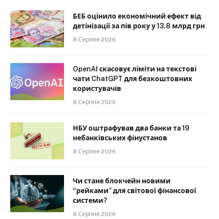
БЕБ оцінило економічний ефект від
детінізації за пів року у 13,8 млрд грн
8 Серпня 2026
OpenAI скасовує ліміти на текстові
чати ChatGPT для безкоштовних
користувачів
8 Серпня 2026
НБУ оштрафував два банки та 19
небанківських фінустанов
8 Серпня 2026
Чи стане блокчейн новими
“рейками” для світової фінансової
системи?
8 Серпня 2026