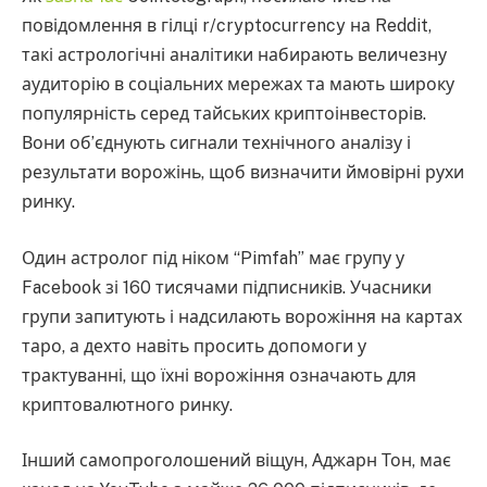
повідомлення в гілці r/cryptocurrency на Reddit,
такі астрологічні аналітики набирають величезну
аудиторію в соціальних мережах та мають широку
популярність серед тайських криптоінвесторів.
Вони об’єднують сигнали технічного аналізу і
результати ворожінь, щоб визначити ймовірні рухи
ринку.
Один астролог під ніком “Pimfah” має групу у
Facebook зі 160 тисячами підписників. Учасники
групи запитують і надсилають ворожіння на картах
таро, а дехто навіть просить допомоги у
трактуванні, що їхні ворожіння означають для
криптовалютного ринку.
Інший самопроголошений віщун, Аджарн Тон, має