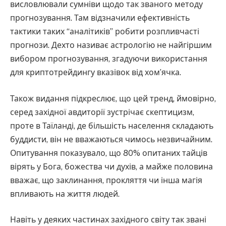
висловлювали сумніви щодо так званого методу
прогнозування. Там відзначили ефективність
тактики таких “аналітиків” робити розпливчасті
прогнози. Дехто називає астрологію не найгіршим
вибором прогнозування, згадуючи використання
для криптотрейдингу вказівок від хом’ячка.
Також видання підкреслює, що цей тренд, ймовірно,
серед західної авдиторії зустрічає скептицизм,
проте в Таїланді, де більшість населення складають
буддисти, він не вважаються чимось незвичайним.
Опитування показувало, що 80% опитаних тайців
вірять у Бога, божества чи духів, а майже половина
вважає, що заклинання, прокляття чи інша магія
впливають на життя людей.
Навіть у деяких частинах західного світу так звані