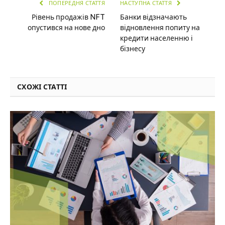
ПОПЕРЕДНЯ СТАТТЯ
НАСТУПНА СТАТТЯ
Рівень продажів NFT
Банки відзначають
опустився на нове дно
відновлення попиту на
кредити населенню і
бізнесу
СХОЖІ СТАТТІ