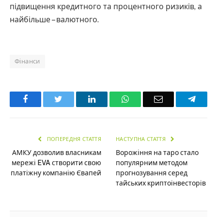
підвищення кредитного та процентного ризиків, а
найбільше – валютного.
Фінанси
Facebook
Twitter
LinkedIn
WhatsApp
Email
Teleg
ПОПЕРЕДНЯ СТАТТЯ
НАСТУПНА СТАТТЯ
АМКУ дозволив власникам
Ворожіння на таро стало
мережі EVA створити свою
популярним методом
платіжну компанію Євапей
прогнозування серед
тайських криптоінвесторів