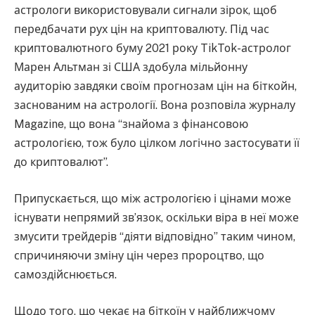
астрологи використовували сигнали зірок, щоб
передбачати рух цін на криптовалюту. Під час
криптовалютного буму 2021 року TikTok-астролог
Марен Альтман зі США здобула мільйонну
аудиторію завдяки своїм прогнозам цін на біткойн,
заснованим на астрології. Вона розповіла журналу
Magazine, що вона “знайома з фінансовою
астрологією, тож було цілком логічно застосувати її
до криптовалют”.
Припускається, що між астрологією і цінами може
існувати непрямий зв’язок, оскільки віра в неї може
змусити трейдерів “діяти відповідно” таким чином,
спричиняючи зміну цін через пророцтво, що
самоздійснюється.
Щодо того, що чекає на біткоїн у найближчому