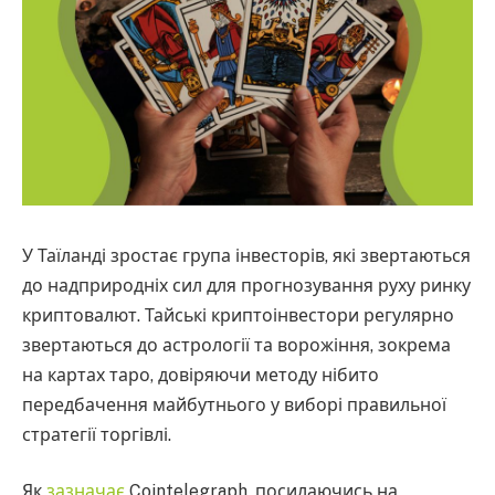
У Таїланді зростає група інвесторів, які звертаються
до надприродніх сил для прогнозування руху ринку
криптовалют. Тайські криптоінвестори регулярно
звертаються до астрології та ворожіння, зокрема
на картах таро, довіряючи методу нібито
передбачення майбутнього у виборі правильної
стратегії торгівлі.
Як
зазначає
Cointelegraph, посилаючись на