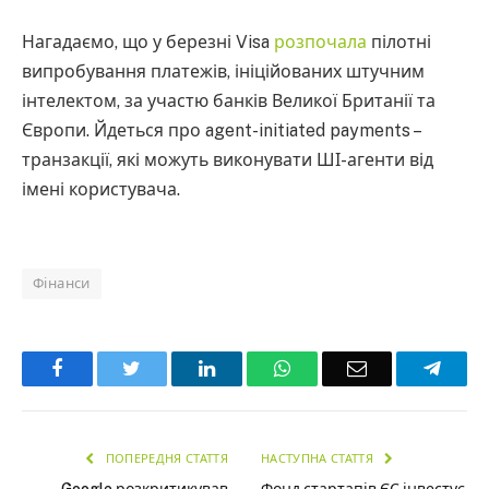
Нагадаємо, що у березні Visa
розпочала
пілотні
випробування платежів, ініційованих штучним
інтелектом, за участю банків Великої Британії та
Європи. Йдеться про agent-initiated payments –
транзакції, які можуть виконувати ШІ-агенти від
імені користувача.
Фінанси
Facebook
Twitter
LinkedIn
WhatsApp
Email
Teleg
ПОПЕРЕДНЯ СТАТТЯ
НАСТУПНА СТАТТЯ