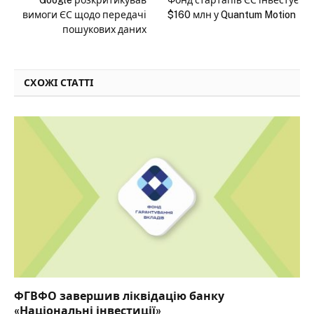
Google розкритикував
Фонд стартапів ЄС інвестує
вимоги ЄС щодо передачі
$160 млн у Quantum Motion
пошукових даних
СХОЖІ СТАТТІ
ФГВФО завершив ліквідацію банку
«Національні інвестиції»