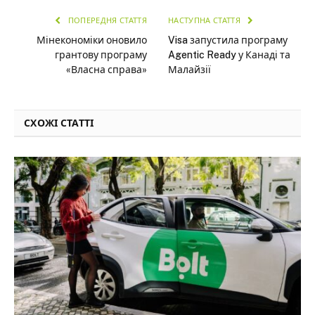
ПОПЕРЕДНЯ СТАТТЯ
НАСТУПНА СТАТТЯ
Мінекономіки оновило
Visa запустила програму
грантову програму
Agentic Ready у Канаді та
«Власна справа»
Малайзії
СХОЖІ СТАТТІ