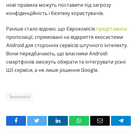
нові правила можуть поставити під загрозу
конфіденційність і безпеку користувачів.
Раніше стало відомо, що Єврокомісія
представила
пропозиції, спрямовані на відкриття екосистеми
Android для сторонніх сервісів штучного інтелекту.
Вони передбачають, що власники Android-
смартфонів зможуть обирати та інтегрувати різні
ШІ-сервіси, а не лише рішення Google.
Технології
Facebook
Twitter
LinkedIn
WhatsApp
Email
Teleg