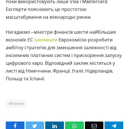
поки використовують лише Visa і Mastercard.
Експерти пояснюють це простотою
масштабування на міжнародні ринки.
Нагадаємо – міністри фінансів шести найбільших
економік ЄС
закликали
Єврокомісію розробити
амбітну стратегію для зменшення залежності від
іноземних платіжних систем і прискорення запуску
цифрового євро. Відповідний заклик міститься у
листі від Німеччини, Франції, Італії, Нідерландів,
Польщі та Іспанії.
Фінанси
Facebook
Twitter
LinkedIn
WhatsApp
Email
Teleg