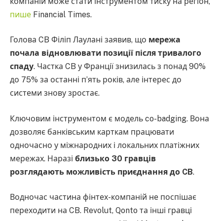
компаній може стати інструментом тиску на регіон,
пише
Financial Times.
Голова CB Філіп Лаулані заявив, що
мережа
почала відновлювати позиції після тривалого
спаду
. Частка CB у Франції знизилась з понад 90%
до 75% за останні п’ять років, але інтерес до
системи знову зростає.
Ключовим інструментом є модель co-badging. Вона
дозволяє банківським карткам працювати
одночасно у міжнародних і локальних платіжних
мережах. Наразі
близько 30 гравців
розглядають можливість приєднання до CB
.
Водночас частина фінтех-компаній не поспішає
переходити на CB. Revolut, Qonto та інші гравці