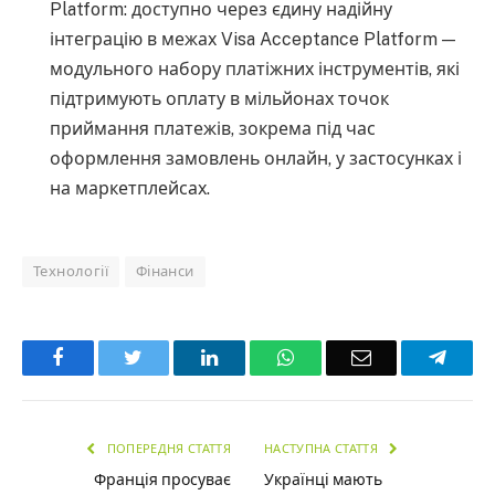
Platform: доступно через єдину надійну
інтеграцію в межах Visa Acceptance Platform —
модульного набору платіжних інструментів, які
підтримують оплату в мільйонах точок
приймання платежів, зокрема під час
оформлення замовлень онлайн, у застосунках і
на маркетплейсах.
Технології
Фінанси
Facebook
Twitter
LinkedIn
WhatsApp
Email
Teleg
ПОПЕРЕДНЯ СТАТТЯ
НАСТУПНА СТАТТЯ
Франція просуває
Українці мають