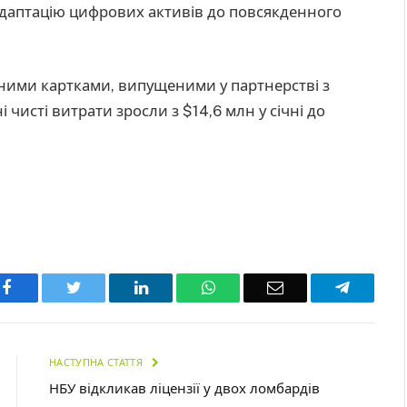
даптацію цифрових активів до повсякденного
тними картками, випущеними у партнерстві з
і чисті витрати зросли з $14,6 млн у січні до
Facebook
Twitter
LinkedIn
WhatsApp
Email
Telegra
НАСТУПНА СТАТТЯ
НБУ відкликав ліцензії у двох ломбардів