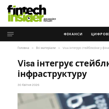
ФІНАНСИ
ЦИФРОВІ
»
»
Головна
Всі матеріали
Visa інтегрує стейблкоїни у фін
Visa інтегрує стейбл
інфраструктуру
30 Квітня 2026