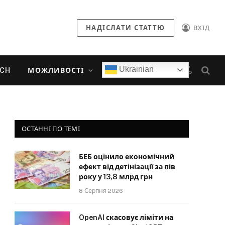
НАДІСЛАТИ СТАТТЮ
ВХІД
Ukrainian
ECH
МОЖЛИВОСТІ
ОСТАННІ ПО ТЕМІ
БЕБ оцінило економічний
ефект від детінізації за пів
року у 13,8 млрд грн
8 Серпня 2026
OpenAI скасовує ліміти на