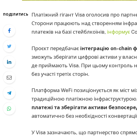
Платіжний гігант Visa оголосив про парт
ПОДІЛИТИСЬ
Сторони працюють над створенням інфрас
платежів на базі стейблкоїнів,
інформує
Co
Проєкт передбачає
інтеграцію on-chain ф
зможуть зберігати цифрові активи у власни
де приймають Visa. При цьому контроль 
без участі третіх сторін.
Платформа WeFi позиціонується як міст мі
традиційною платіжною інфраструктурою
платежі та зберігати активи безпосере
автоматично без необхідності конвертації
У Visa зазначають, що партнерство спрям