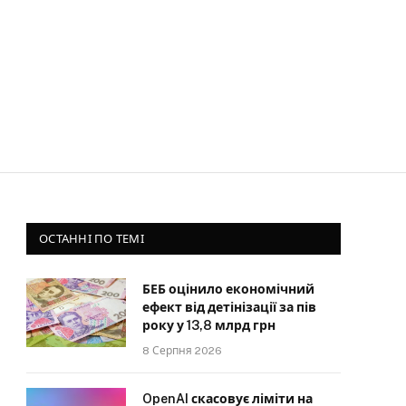
ОСТАННІ ПО ТЕМІ
БЕБ оцінило економічний
ефект від детінізації за пів
року у 13,8 млрд грн
8 Серпня 2026
OpenAI скасовує ліміти на