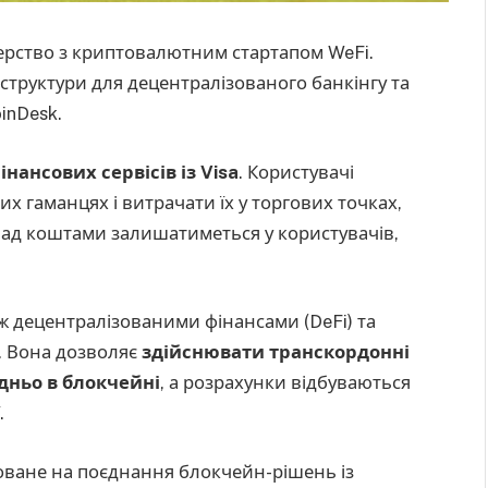
нерство з криптовалютним стартапом WeFi.
труктури для децентралізованого банкінгу та
inDesk.
інансових сервісів із Visa
. Користувачі
х гаманцях і витрачати їх у торгових точках,
над коштами залишатиметься у користувачів,
ж децентралізованими фінансами (DeFi) та
. Вона дозволяє
здійснювати транскордонні
дньо в блокчейні
, а розрахунки відбуваються
.
оване на поєднання блокчейн-рішень із