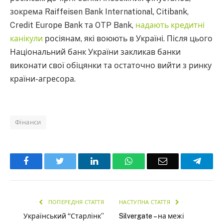
зокрема Raiffeisen Bank International, Citibank,
Credit Europe Bank та OTP Bank,
надають кредитні
канікули
росіянам, які воюють в Україні. Після цього
Національний банк України закликав банки
виконати свої обіцянки та остаточно вийти з ринку
країни-агресора.
Фінанси
Facebook
Twitter
LinkedIn
WhatsApp
Email
Teleg
ПОПЕРЕДНЯ СТАТТЯ
НАСТУПНА СТАТТЯ
Український “Старлінк”
Silvergate – на межі