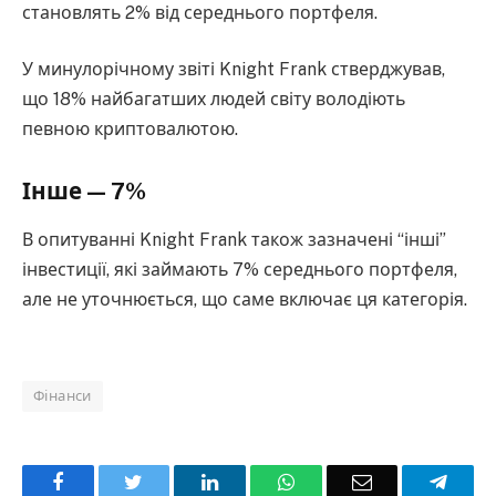
становлять 2% від середнього портфеля.
У минулорічному звіті Knight Frank стверджував,
що 18% найбагатших людей світу володіють
певною криптовалютою.
Інше — 7%
В опитуванні Knight Frank також зазначені “інші”
інвестиції, які займають 7% середнього портфеля,
але не уточнюється, що саме включає ця категорія.
Фінанси
Facebook
Twitter
LinkedIn
WhatsApp
Email
Teleg