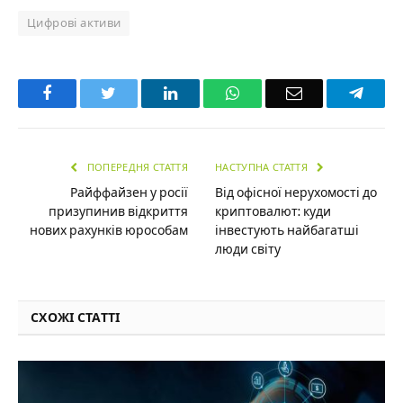
Цифрові активи
Facebook
Twitter
LinkedIn
WhatsApp
Email
Teleg
ПОПЕРЕДНЯ СТАТТЯ
НАСТУПНА СТАТТЯ
Райффайзен у росії
Від офісної нерухомості до
призупинив відкриття
криптовалют: куди
нових рахунків юрособам
інвестують найбагатші
люди світу
СХОЖІ СТАТТІ