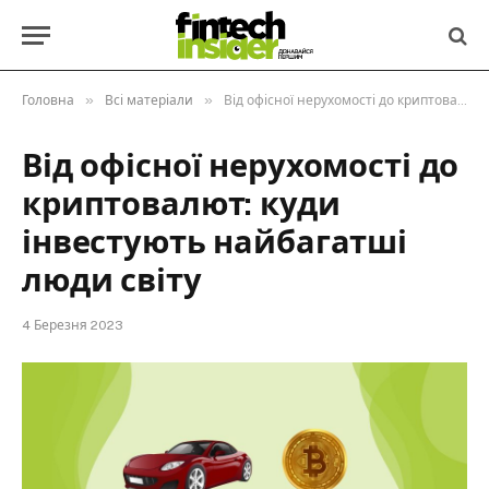
»
»
Головна
Всі матеріали
Від офісної нерухомості до криптовалют: куди інвестують найбагатші люди світу
Від офісної нерухомості до
криптовалют: куди
інвестують найбагатші
люди світу
4 Березня 2023