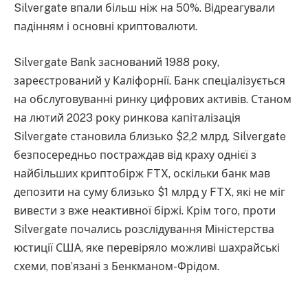
Silvergate впали більш ніж на 50%. Відреагували
падінням і основні криптовалюти.
Silvergate Bank заснований 1988 року,
зареєстрований у Каліфорнії. Банк спеціалізується
на обслуговуванні ринку цифрових активів. Станом
на лютий 2023 року ринкова капіталізація
Silvergate становила близько $2,2 млрд. Silvergate
безпосередньо постраждав від краху однієї з
найбільших криптобірж FTX, оскільки банк мав
депозити на суму близько $1 млрд у FTX, які не міг
вивести з вже неактивної біржі. Крім того, проти
Silvergate почались розслідування Міністерства
юстиції США, яке перевіряло можливі шахрайські
схеми, пов’язані з Бенкманом-Фрідом.