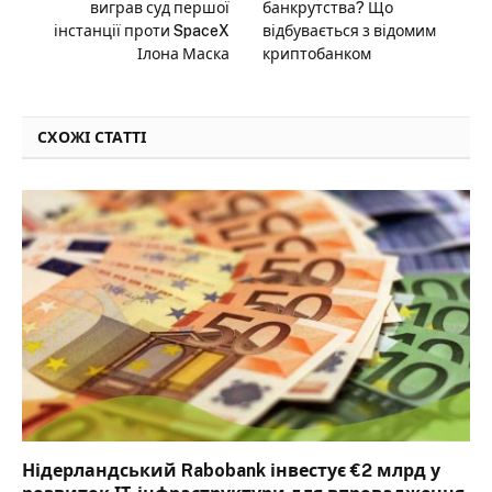
виграв суд першої
банкрутства? Що
інстанції проти SpaceX
відбувається з відомим
Ілона Маска
криптобанком
СХОЖІ СТАТТІ
Нідерландський Rabobank інвестує €2 млрд у