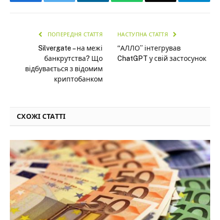
ПОПЕРЕДНЯ СТАТТЯ
НАСТУПНА СТАТТЯ
Silvergate – на межі
“АЛЛО” інтегрував
банкрутства? Що
ChatGPT у свій застосунок
відбувається з відомим
криптобанком
СХОЖІ СТАТТІ