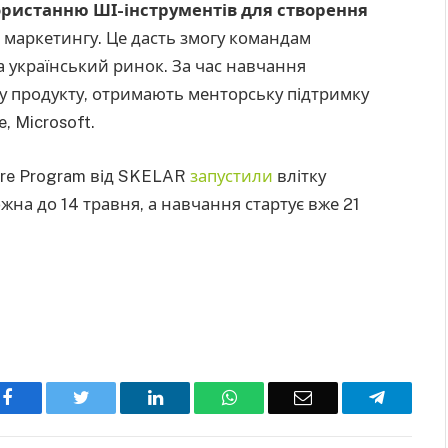
ористанню ШІ-інструментів для створення
 і маркетингу. Це дасть змогу командам
а український ринок. За час навчання
ку продукту, отримають менторську підтримку
, Microsoft.
ure Program від SKELAR
запустили
влітку
жна до 14 травня, а навчання стартує вже 21
Facebook
Twitter
LinkedIn
WhatsApp
Email
Telegra