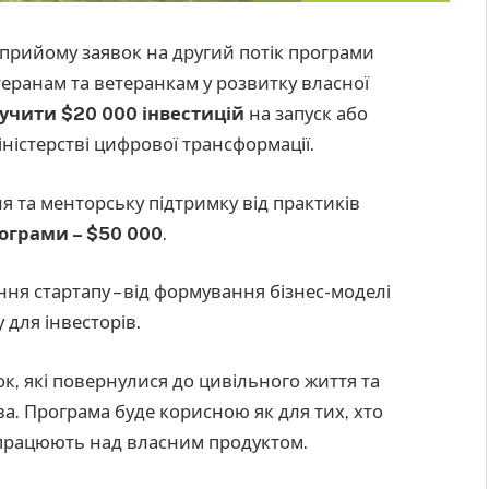
прийому заявок на другий потік програми
теранам та ветеранкам у розвитку власної
учити $20 000 інвестицій
на запуск або
іністерстві цифрової трансформації.
 та менторську підтримку від практиків
ограми – $50 000
.
ня стартапу – від формування бізнес-моделі
 для інвесторів.
ок, які повернулися до цивільного життя та
ва. Програма буде корисною як для тих, хто
е працюють над власним продуктом.