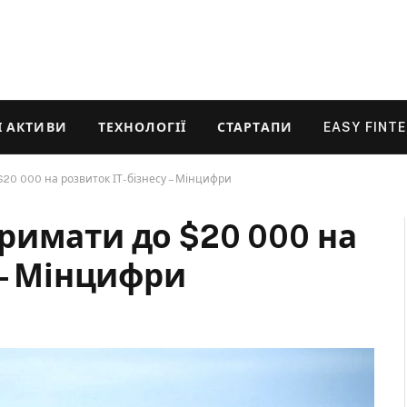
 АКТИВИ
ТЕХНОЛОГІЇ
СТАРТАПИ
EASY FINT
20 000 на розвиток ІТ-бізнесу – Мінцифри
римати до $20 000 на
 – Мінцифри