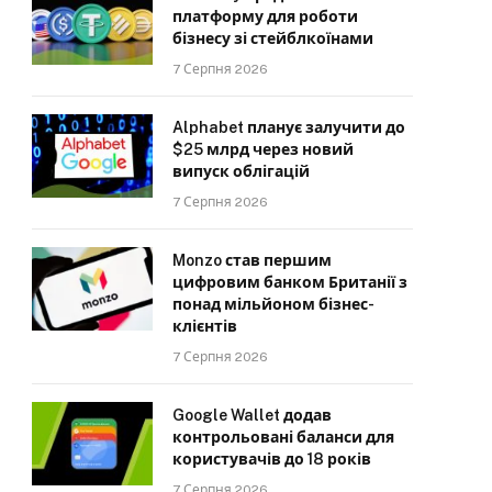
платформу для роботи
бізнесу зі стейблкоїнами
7 Серпня 2026
Alphabet планує залучити до
$25 млрд через новий
випуск облігацій
7 Серпня 2026
Monzo став першим
цифровим банком Британії з
понад мільйоном бізнес-
клієнтів
7 Серпня 2026
Google Wallet додав
контрольовані баланси для
користувачів до 18 років
7 Серпня 2026