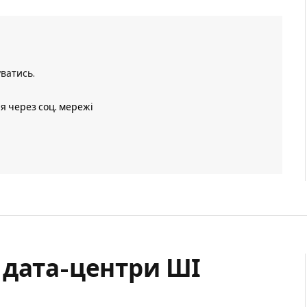
уватись
.
ія через соц. мережі
 дата-центри ШІ