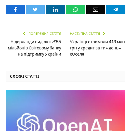
Facebook
Twitter
LinkedIn
WhatsApp
Email
Teleg
ПОПЕРЕДНЯ СТАТТЯ
НАСТУПНА СТАТТЯ
Нідерланди виділять €55
Українці отримали 413 млн
мільйонів Світовому банку
грн у кредит за тиждень –
на підтримку України
єОселя
СХОЖІ СТАТТІ