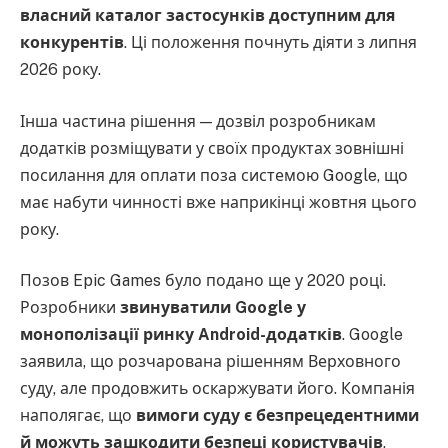
власний каталог застосунків доступним для
конкурентів
. Ці положення почнуть діяти з липня
2026 року.
Інша частина рішення — дозвіл розробникам
додатків розміщувати у своїх продуктах зовнішні
посилання для оплати поза системою Google, що
має набути чинності вже наприкінці жовтня цього
року.
Позов Epic Games було подано ще у 2020 році.
Розробники
звинуватили Google у
монополізації ринку Android-додатків
. Google
заявила, що розчарована рішенням Верховного
суду, але продовжить оскаржувати його. Компанія
наполягає, що
вимоги суду є безпрецедентними
й можуть зашкодити безпеці користувачів
,