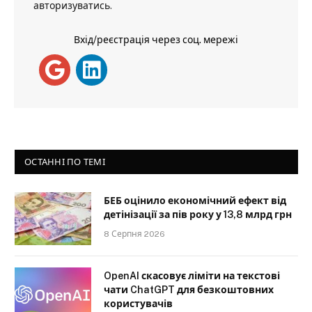
авторизуватись
.
Вхід/реєстрація через соц. мережі
ОСТАННІ ПО ТЕМІ
БЕБ оцінило економічний ефект від
детінізації за пів року у 13,8 млрд грн
8 Серпня 2026
OpenAI скасовує ліміти на текстові
чати ChatGPT для безкоштовних
користувачів