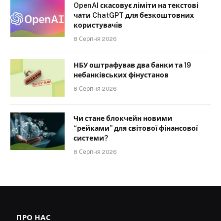
OpenAI скасовує ліміти на текстові
чати ChatGPT для безкоштовних
користувачів
8 Серпня 2026
НБУ оштрафував два банки та 19
небанківських фінустанов
8 Серпня 2026
Чи стане блокчейн новими
“рейками” для світової фінансової
системи?
8 Серпня 2026
ПРО НАС