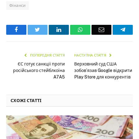
Фінанси
Facebook
Twitter
LinkedIn
WhatsApp
Email
Teleg
ПОПЕРЕДНЯ СТАТТЯ
НАСТУПНА СТАТТЯ
ЄС готує санкції проти
Верховний суд США
російського стейблкоїна
зобов’язав Google відкрити
A7A5
Play Store для конкурентів
СХОЖІ СТАТТІ