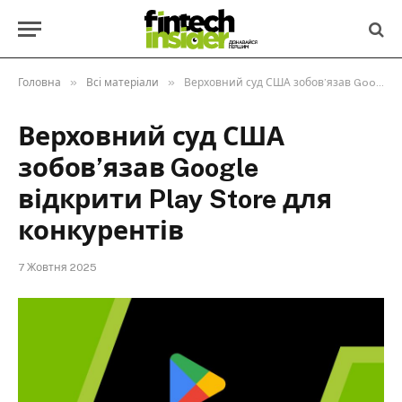
»
»
Головна
Всі матеріали
Верховний суд США зобов’язав Google відкрити Play Store для конкурентів
Верховний суд США
зобов’язав Google
відкрити Play Store для
конкурентів
7 Жовтня 2025