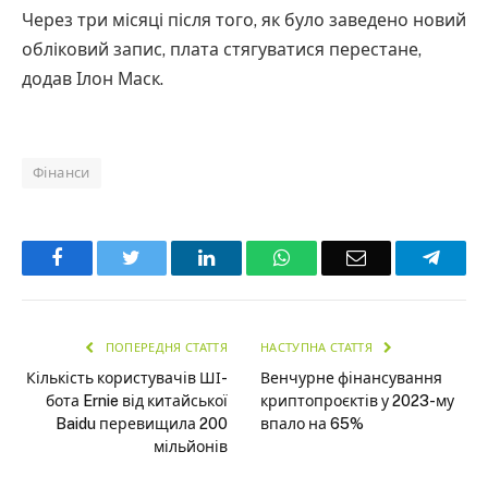
Через три місяці після того, як було заведено новий
обліковий запис, плата стягуватися перестане,
додав Ілон Маск.
Фінанси
Facebook
Twitter
LinkedIn
WhatsApp
Email
Teleg
ПОПЕРЕДНЯ СТАТТЯ
НАСТУПНА СТАТТЯ
Кількість користувачів ШІ-
Венчурне фінансування
бота Ernie від китайської
криптопроєктів у 2023-му
Baidu перевищила 200
впало на 65%
мільйонів