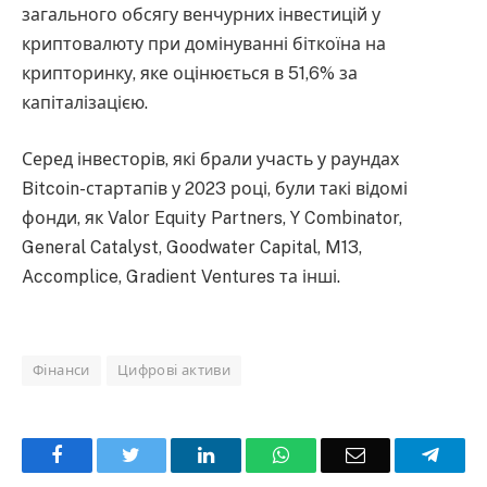
загального обсягу венчурних інвестицій у
криптовалюту при домінуванні біткоїна на
крипторинку, яке оцінюється в 51,6% за
капіталізацією.
Серед інвесторів, які брали участь у раундах
Bitcoin-стартапів у 2023 році, були такі відомі
фонди, як Valor Equity Partners, Y Combinator,
General Catalyst, Goodwater Capital, M13,
Accomplice, Gradient Ventures та інші.
Фінанси
Цифрові активи
Facebook
Twitter
LinkedIn
WhatsApp
Email
Teleg