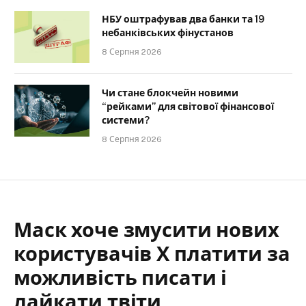
НБУ оштрафував два банки та 19
небанківських фінустанов
8 Серпня 2026
Чи стане блокчейн новими
“рейками” для світової фінансової
системи?
8 Серпня 2026
Маск хоче змусити нових
користувачів Х платити за
можливість писати і
лайкати твіти