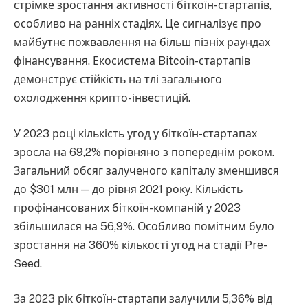
стрімке зростання активності біткоїн-стартапів,
особливо на ранніх стадіях. Це сигналізує про
майбутнє пожвавлення на більш пізніх раундах
фінансування. Екосистема Bitcoin-стартапів
демонструє стійкість на тлі загального
охолодження крипто-інвестицій.
У 2023 році кількість угод у біткоїн-стартапах
зросла на 69,2% порівняно з попереднім роком.
Загальний обсяг залученого капіталу зменшився
до $301 млн — до рівня 2021 року. Кількість
профінансованих біткоїн-компаній у 2023
збільшилася на 56,9%. Особливо помітним було
зростання на 360% кількості угод на стадії Pre-
Seed.
За 2023 рік біткоїн-стартапи залучили 5,36% від