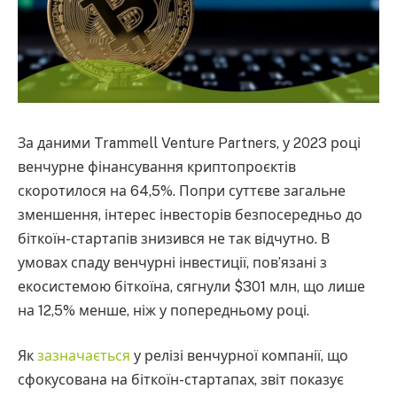
За даними Trammell Venture Partners, у 2023 році
венчурне фінансування криптопроєктів
скоротилося на 64,5%. Попри суттєве загальне
зменшення, інтерес інвесторів безпосередньо до
біткоїн-стартапів знизився не так відчутно. В
умовах спаду венчурні інвестиції, пов’язані з
екосистемою біткоїна, сягнули $301 млн, що лише
на 12,5% менше, ніж у попередньому році.
Як
зазначається
у релізі венчурної компанії, що
сфокусована на біткоїн-стартапах, звіт показує