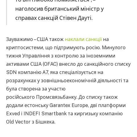
наголосив британський міністр у
справах санкцій Стівен Дауті.
Зауважимо – США також
наклали санкції
на
криптосистеми, що підтримують росію. Минулого
тижня Управління з контролю за іноземними
активами США (OFAC) внесло до санкційного списку
SDN компанію А7, яка спеціалізується на
розрахунках у зовнішньоекономічній діяльності та
була створена за участю
російського Промсвязьбанку. До списку також
додали естонську Garantex Europe, дві платформи
Exved і INDEFI Smartbank та киргизьку компанію
Old Vector з Бішкека.