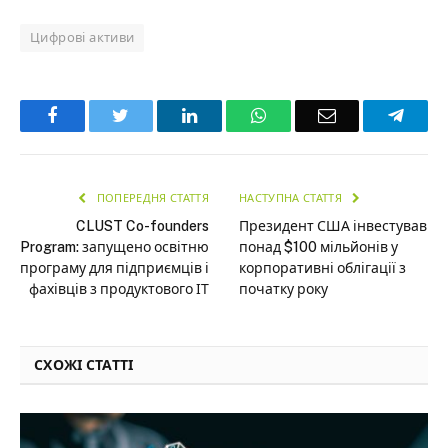
Цифрові активи
Facebook
Twitter
LinkedIn
WhatsApp
Email
Teleg
ПОПЕРЕДНЯ СТАТТЯ
НАСТУПНА СТАТТЯ
CLUST Co-founders
Президент США інвестував
Program: запущено освітню
понад $100 мільйонів у
програму для підприємців і
корпоративні облігації з
фахівців з продуктового ІТ
початку року
СХОЖІ СТАТТІ