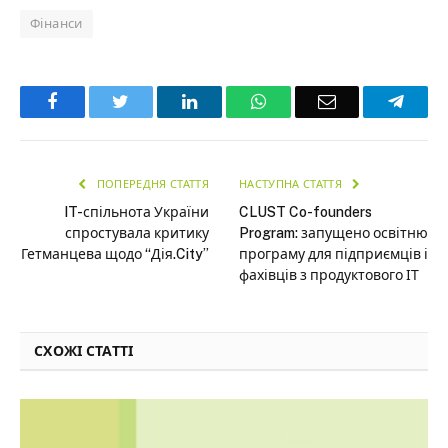
Фінанси
Facebook
Twitter
LinkedIn
WhatsApp
Email
Teleg
ПОПЕРЕДНЯ СТАТТЯ
НАСТУПНА СТАТТЯ
IT-спільнота України
CLUST Co-founders
спростувала критику
Program: запущено освітню
Гетманцева щодо “Дія.City”
програму для підприємців і
фахівців з продуктового ІТ
СХОЖІ СТАТТІ