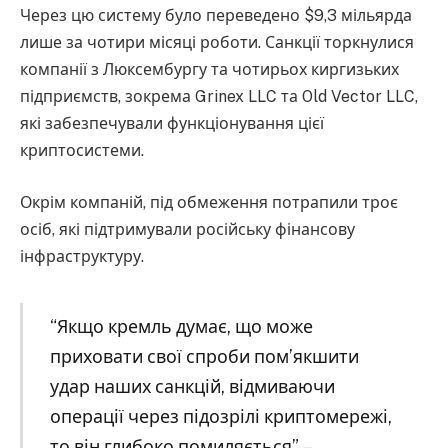
Через цю систему було переведено $9,3 мільярда
лише за чотири місяці роботи. Санкції торкнулися
компанії з Люксембургу та чотирьох киргизьких
підприємств, зокрема Grinex LLC та Old Vector LLC,
які забезпечували функціонування цієї
криптосистеми.
Окрім компаній, під обмеження потрапили троє
осіб, які підтримували російську фінансову
інфраструктуру.
“Якщо кремль думає, що може
приховати свої спроби пом’якшити
удар наших санкцій, відмиваючи
операції через підозрілі криптомережі,
то він глибоко помиляється”, –