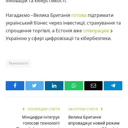
інновацій та кіберстійкості.
Нагадаємо – Велика Британія
готова
підтримати
український бізнес через інвестиції, страхування та
спрощення торгівлі, а Естонія вже
співпрацює
з
Україною у сфері цифровізації та кібербезпеки.
Технології
Facebook
Twitter
LinkedIn
WhatsApp
Email
Teleg
ПОПЕРЕДНЯ СТАТТЯ
НАСТУПНА СТАТТЯ
Мінцифри інтегрує
Велика Британія
голосові технології
впроваджує новий режим