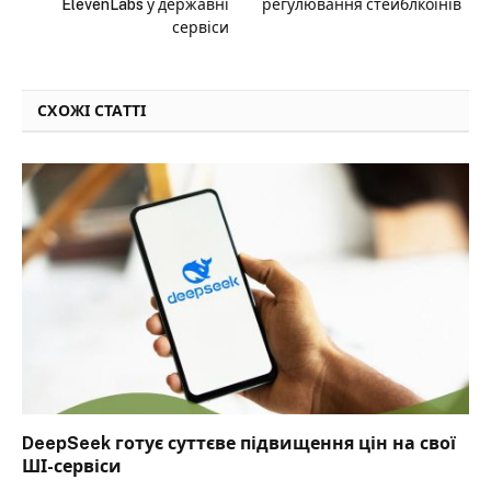
ElevenLabs у державні
регулювання стейблкоїнів
сервіси
СХОЖІ СТАТТІ
DeepSeek готує суттєве підвищення цін на свої
ШІ-сервіси