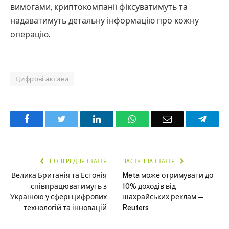
вимогами, криптокомпанії фіксуватимуть та
надаватимуть детальну інформацію про кожну
операцію.
Цифрові активи
Facebook
Twitter
LinkedIn
WhatsApp
Email
Teleg
ПОПЕРЕДНЯ СТАТТЯ
НАСТУПНА СТАТТЯ
Велика Британія та Естонія
Meta може отримувати до
співпрацюватимуть з
10% доходів від
Україною у сфері цифрових
шахрайських реклам —
технологій та інновацій
Reuters