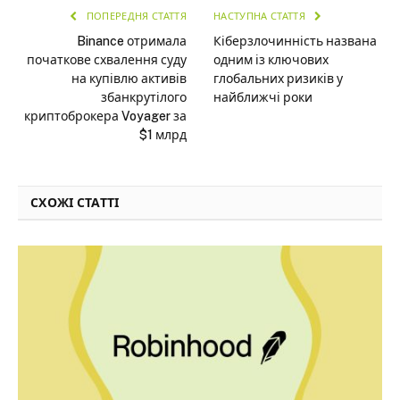
ПОПЕРЕДНЯ СТАТТЯ
НАСТУПНА СТАТТЯ
Binance отримала
Кіберзлочинність названа
початкове схвалення суду
одним із ключових
на купівлю активів
глобальних ризиків у
збанкрутілого
найближчі роки
криптоброкера Voyager за
$1 млрд
СХОЖІ СТАТТІ