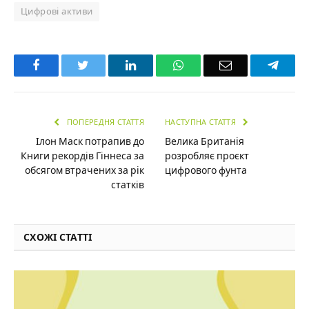
Цифрові активи
Facebook
Twitter
LinkedIn
WhatsApp
Email
Teleg
ПОПЕРЕДНЯ СТАТТЯ
НАСТУПНА СТАТТЯ
Ілон Маск потрапив до
Велика Британія
Книги рекордів Гіннеса за
розробляє проєкт
обсягом втрачених за рік
цифрового фунта
статків
СХОЖІ СТАТТІ