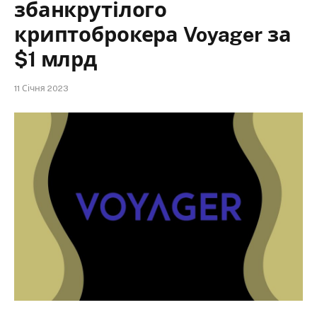
збанкрутілого
криптоброкера Voyager за
$1 млрд
11 Січня 2023