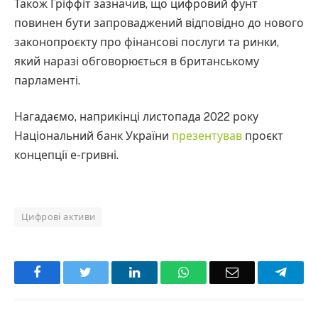
Також Ґріффіт зазначив, що цифровий фунт
повинен бути запроваджений відповідно до нового
законопроєкту про фінансові послуги та ринки,
який наразі обговорюється в британському
парламенті.
Нагадаємо, наприкінці листопада 2022 року
Національний банк України
презентував
проєкт
концепції е-гривні.
Цифрові активи
Facebook
Twitter
LinkedIn
WhatsApp
Email
Teleg