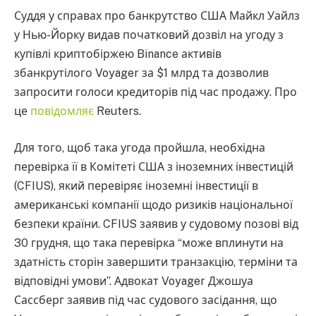
Суддя у справах про банкрутство США Майкл Уайлз
у Нью-Йорку видав початковий дозвіл на угоду з
купівлі криптобіржею Binance активів
збанкрутілого Voyager за $1 млрд та дозволив
запросити голоси кредиторів під час продажу. Про
це
повідомляє
Reuters.
Для того, щоб така угода пройшла, необхідна
перевірка її в Комітеті США з іноземних інвестицій
(CFIUS), який перевіряє іноземні інвестиції в
американські компанії щодо ризиків національної
безпеки країни. CFIUS заявив у судовому позові від
30 грудня, що така перевірка “може вплинути на
здатність сторін завершити транзакцію, терміни та
відповідні умови”. Адвокат Voyager Джошуа
Сассберг заявив під час судового засідання, що