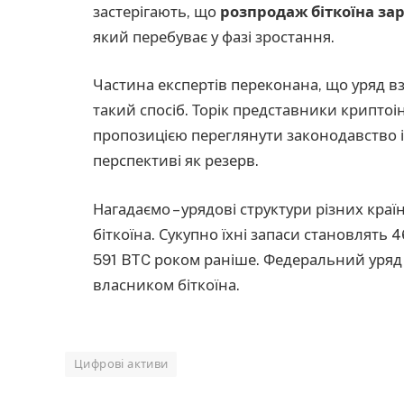
застерігають, що
розпродаж біткоїна за
який перебуває у фазі зростання.
Частина експертів переконана, що уряд в
такий спосіб. Торік представники криптоін
пропозицією переглянути законодавство і 
перспективі як резерв.
Нагадаємо – урядові структури різних країн
біткоїна. Сукупно їхні запаси становлять
591 BTC роком раніше. Федеральний уря
власником біткоїна.
Цифрові активи