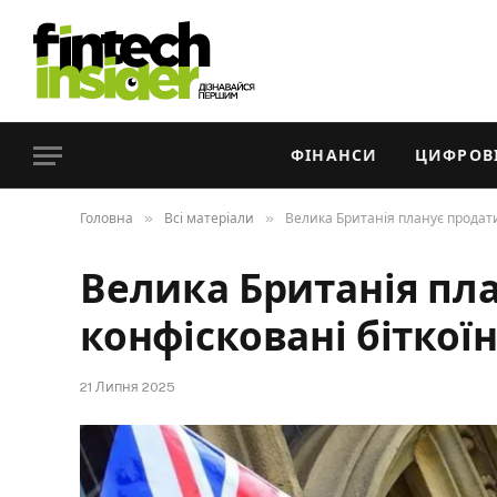
ФІНАНСИ
ЦИФРОВІ
»
»
Головна
Всі матеріали
Велика Британія планує продати
Велика Британія пл
конфісковані біткоїн
21 Липня 2025