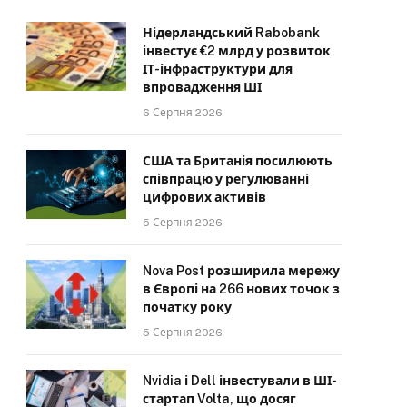
Нідерландський Rabobank
інвестує €2 млрд у розвиток
ІТ-інфраструктури для
впровадження ШІ
6 Серпня 2026
США та Британія посилюють
співпрацю у регулюванні
цифрових активів
5 Серпня 2026
Nova Post розширила мережу
в Європі на 266 нових точок з
початку року
5 Серпня 2026
Nvidia і Dell інвестували в ШІ-
стартап Volta, що досяг