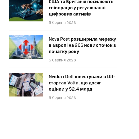
США та Британія посилюють
співпрацю у регулюванні
цифрових активів
5 Серпня 2026
Nova Post розширила мережу
в Європі на 266 нових точок з
початку року
5 Серпня 2026
Nvidia і Dell інвестували в ШІ-
стартап Volta, що досяг
оцінки у $2,4 млрд
5 Серпня 2026