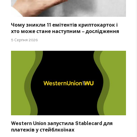
Чому зникли 11 емітентів криптокарток і
хто може стане наступним – дослідження
5 Серпня 2026
Western Union запустила Stablecard для
платежів у стейблкоїнах