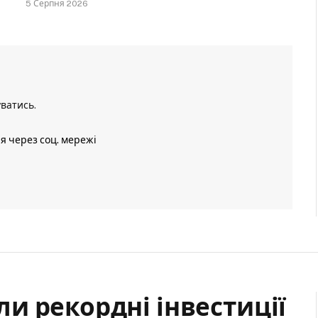
5 Серпня 2026
уватись
.
ія через соц. мережі
и рекордні інвестиції