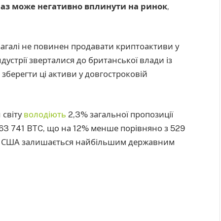
раз може негативно вплинути на ринок
,
загалі не повинен продавати криптоактиви у
дустрії зверталися до британської влади із
зберегти ці активи у довгостроковій
 світу
володіють
2,3% загальної пропозиції
 463 741 BTC, що на 12% менше порівняно з 529
д США залишається найбільшим державним