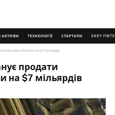
 АКТИВИ
ТЕХНОЛОГІЇ
СТАРТАПИ
EASY FINT
 конфісковані біткоїни на $7 мільярдів
анує продати
и на $7 мільярдів