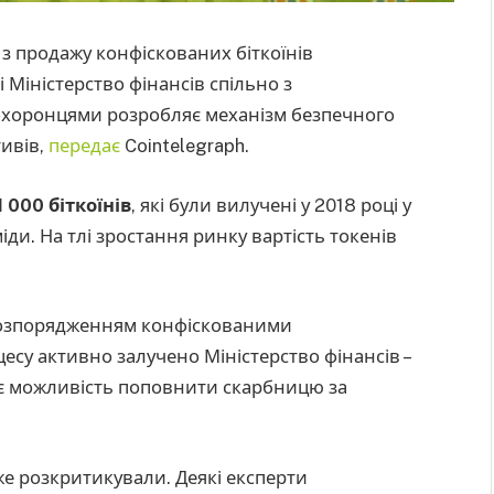
з продажу конфіскованих біткоїнів
 Міністерство фінансів спільно з
оохоронцями розробляє механізм безпечного
тивів,
передає
Cointelegraph.
 000 біткоїнів
, які були вилучені у 2018 році у
ди. На тлі зростання ринку вартість токенів
 розпорядженням конфіскованими
есу активно залучено Міністерство фінансів –
ає можливість поповнити скарбницю за
же розкритикували. Деякі експерти