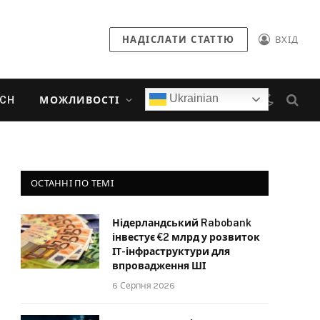
НАДІСЛАТИ СТАТТЮ
ВХІД
Ukrainian
ECH
МОЖЛИВОСТІ
ОСТАННІ ПО ТЕМІ
Нідерландський Rabobank
інвестує €2 млрд у розвиток
ІТ-інфраструктури для
впровадження ШІ
6 Серпня 2026